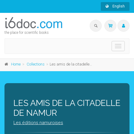
English
the place for scientific books
Toggle
navigati
Home
Collections
Les amis de la citadelle de Namur
LES AMIS DE LA CITADELLE
DE NAMUR
Les éditions namuroises