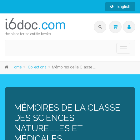
English
the place for scientific books
Toggle
navigati
Home
Collections
Mémoires de la Classe des Sciences Naturelles et Médicales
MÉMOIRES DE LA CLASSE
DES SCIENCES
NATURELLES ET
MÉDICALES