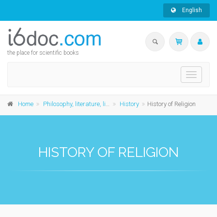
English
the place for scientific books
Toggle
navigati
Home
Philosophy, literature, linguistics and history
History
History of Religion
HISTORY OF RELIGION