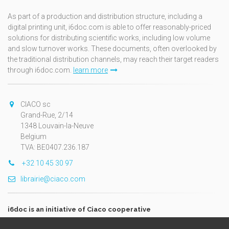
As part of a production and distribution structure, including a
digital printing unit, i6doc.com is able to offer reasonably-priced
solutions for distributing scientific works, including low volume
and slow turnover works. These documents, often overlooked by
the traditional distribution channels, may reach their target readers
through i6doc.com.
learn more
CIACO sc
Grand-Rue, 2/14
1348 Louvain-la-Neuve
Belgium
TVA: BE0407.236.187
+32 10 45 30 97
librairie@ciaco.com
i6doc is an initiative of Ciaco cooperative