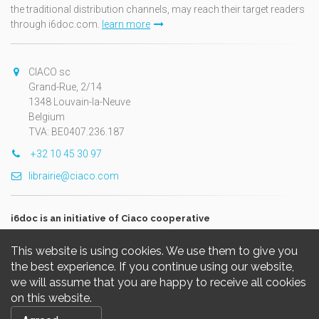
the traditional distribution channels, may reach their target readers
through i6doc.com.
learn more
CIACO sc
Grand-Rue, 2/14
1348 Louvain-la-Neuve
Belgium
TVA: BE0407.236.187
+32 10 45 30 97
librairie@ciaco.com
i6doc is an initiative of Ciaco cooperative
This website is using cookies. We use them to give you
the best experience. If you continue using our website,
we will assume that you are happy to receive all cookies
on this website.
Copyright © 2026, i6doc. Powered by
GiantChair
. All Rights