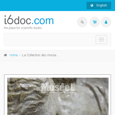
English
the place for scientific books
Toggle
navigati
Home
La Collection des moulages de l'UCLouvain