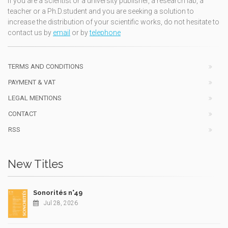
If you are a scientist or a university publisher, a research lab, a
teacher or a Ph.D.student and you are seeking a solution to
increase the distribution of your scientific works, do not hesitate to
contact us by
email
or by
telephone
TERMS AND CONDITIONS
PAYMENT & VAT
LEGAL MENTIONS
CONTACT
RSS
New Titles
Sonorités n°49
Jul 28, 2026