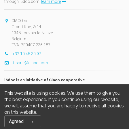
through i6doc.com.
learn more
CIACO sc
Grand-Rue, 2/14
1348 Louvain-la-Neuve
Belgium
TVA: BE0407.236.187
+32 10 45 30 97
librairie@ciaco.com
i6doc is an initiative of Ciaco cooperative
This website is using cookies. We use them to give you
the best experience. If you continue using our website,
we will assume that you are happy to receive all cookies
on this website.
Copyright © 2026, i6doc. Powered by
GiantChair
. All Rights
Agreed
Reserved