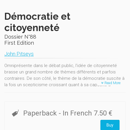
Démocratie et
citoyenneté
Dossier N°88
First Edition
John Pitseys
Omniprésente dans le débat public, l'idée de citoyenneté
brasse un grand nombre de thèmes différents et parfois
contraires. De son côté, le thème de la démocratie suscite à
Read More
la fois un scepticisme croissant quant à sa capacité à
promouvoir le bien commun et de nombreuses questions sur
le sens même du terme.
En dépit ou à cause de l’association régulière de ces deux
Paperback
- In French
7.50 €
termes, démocratie et citoyenneté entretiennent des
relations complexes. L’exercice de la citoyenneté
Buy
représente une dimension importante de la vie