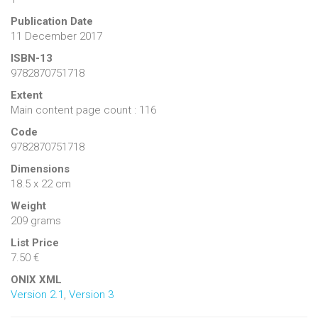
Publication Date
11 December 2017
ISBN-13
9782870751718
Extent
Main content page count : 116
Code
9782870751718
Dimensions
18.5 x 22 cm
Weight
209 grams
List Price
7.50 €
ONIX XML
Version 2.1
,
Version 3