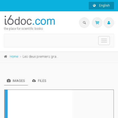
English
the place for scientific books
Toggle
navigati
Home
Les deux premiers grands conflits du cardinal Mercier avec les autorités allemandes d'occupation
IMAGES
FILES