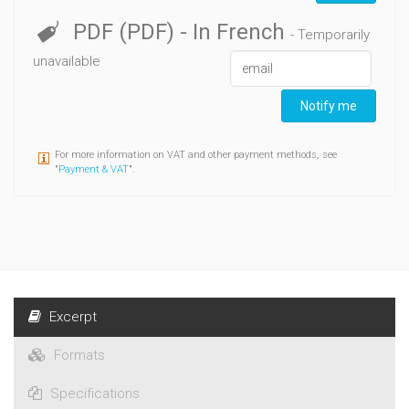
PDF (PDF)
- In French
- Temporarily
unavailable
Notify me
For more information on VAT and other payment methods, see
"
Payment & VAT
".
Excerpt
Formats
Specifications