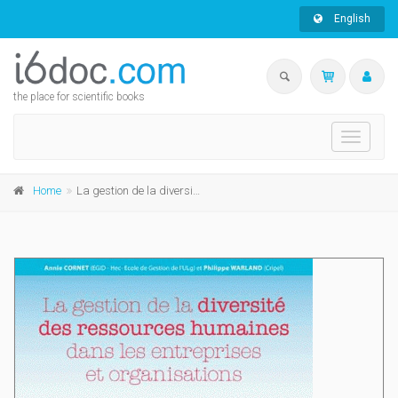
English
the place for scientific books
Toggle
navigati
Home
La gestion de la diversité des ressources humaines dans les entreprises et organisations