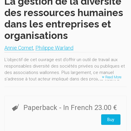
La gestion de la diversité
des ressources humaines
dans les entreprises et
organisations
Annie Cornet
,
Philippe Warland
L’objectif de cet ouvrage est d’offrir un outil de travail aux
responsables diversité des sociétés privées ou publiques et
des associations wallonnes. Plus largement, ce manuel
Read More
s’adresse à tout acteur impliqué dans des projets visant à
valoriser la diversité dans l’emploi ainsi qu’aux gestionnaires
qui souhaitent s’informer ou s’engager.
Cet ouvrage se veut avant tout pratique afin de fournir aux
acteurs de la gestion des conseils concrets et des
Paperback
- In French
23.00 €
exemples d’actions pouvant être implémentés dans leur
organisation. A l’initiative du Ministre de l’Economie, de
Buy
l’Emploi, du Commerce extérieur et du Patrimoine.