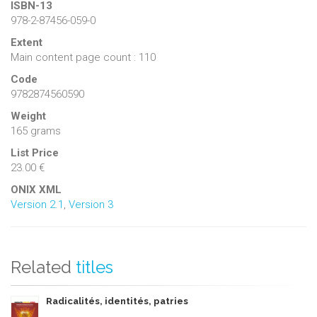
ISBN-13
978-2-87456-059-0
Extent
Main content page count : 110
Code
9782874560590
Weight
165 grams
List Price
23.00 €
ONIX XML
Version 2.1
,
Version 3
Related
titles
Radicalités, identités, patries