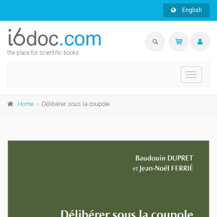
English
the place for scientific books
Toggle
navigati
Home
Délibérer sous la coupole