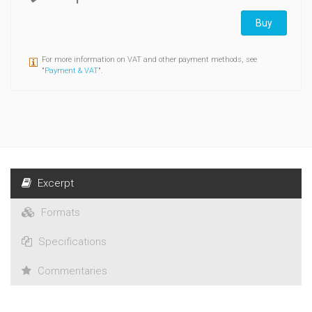
Buy
For more information on VAT and other payment methods, see
"
Payment & VAT
".
Excerpt
Formats
Specifications
Commentaries