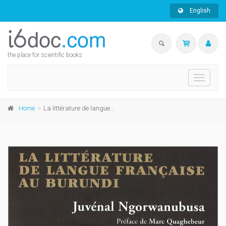
English
the place for scientific books
Toggle
navigati
Home
La littérature de langue française au Burundi