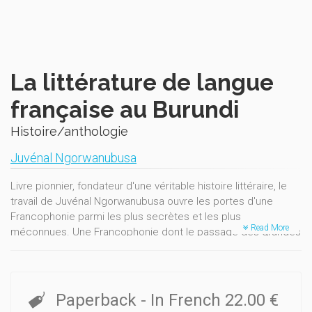
La littérature de langue
française au Burundi
Histoire/anthologie
Juvénal Ngorwanubusa
Livre pionnier, fondateur d'une véritable histoire littéraire, le
travail de Juvénal Ngorwanubusa ouvre les portes d'une
Francophonie parmi les plus secrètes et les plus
Read More
méconnues. Une Francophonie dont le passage des grandes
traditions orales à l'écriture en français commence à
s'opérer dès la fin du XIXe siècle, au moment même où la
tutelle coloniale allemande cherche à se mettre en place
mais doit faire face à la résistance farouche du roi Mwezi
Paperback
- In French
22.00 €
Gisabo. Une Francophonie dont la réalité sera dès lors plus