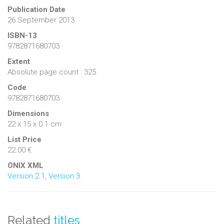
culturelles.
Publication Date
26 September 2013
ISBN-13
9782871680703
Extent
Absolute page count : 325
Code
9782871680703
Dimensions
22 x 15 x 0.1 cm
List Price
22.00 €
ONIX XML
Version 2.1
,
Version 3
Related
titles