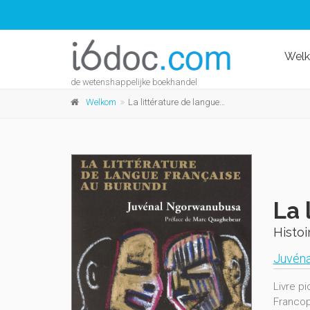
Wel
de wetenshappelijke boekhandel
Welkom
La littérature de langue française au Burundi
La 
Histoi
Juvén
Livre pi
Francop