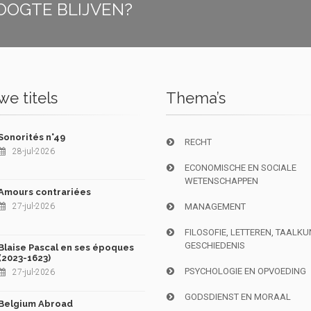
OOGTE BLIJVEN?
e titels
Thema’s
Sonorités n°49
RECHT
28-jul-2026
ECONOMISCHE EN SOCIALE
WETENSCHAPPEN
Amours contrariées
27-jul-2026
MANAGEMENT
FILOSOFIE, LETTEREN, TAALK
GESCHIEDENIS
Blaise Pascal en ses époques
(2023-1623)
PSYCHOLOGIE EN OPVOEDING
27-jul-2026
GODSDIENST EN MORAAL
Belgium Abroad