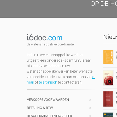
OP DE H
Nieuw
de wetenshappelijke boekhandel
Indien u wetenschappelijke werken
uitgeeft, een onderzoekscentrum, leraar
of onderzoeker bent en uw
wetenschappelijke werken beter wenst te
verspreiden, raden we u aan om ons via
e-
mail
of
telefonisch
te contacteren
VERKOOPSVOORWAARDEN
BETALING & BTW
BESCHERMING LEVENSSFEER