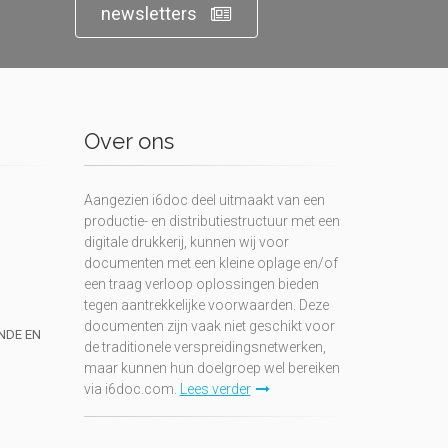
newsletters
Over ons
Aangezien i6doc deel uitmaakt van een
productie- en distributiestructuur met een
digitale drukkerij, kunnen wij voor
documenten met een kleine oplage en/of
een traag verloop oplossingen bieden
tegen aantrekkelijke voorwaarden. Deze
documenten zijn vaak niet geschikt voor
UNDE EN
de traditionele verspreidingsnetwerken,
maar kunnen hun doelgroep wel bereiken
via i6doc.com.
Lees verder