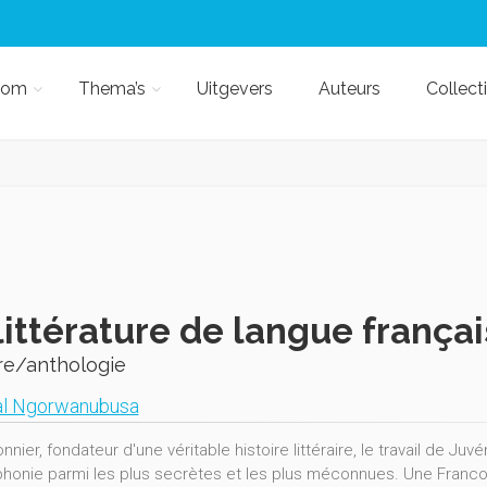
kom
Thema’s
Uitgevers
Auteurs
Collect
littérature de langue frança
re/anthologie
al Ngorwanubusa
onnier, fondateur d'une véritable histoire littéraire, le travail de 
honie parmi les plus secrètes et les plus méconnues. Une Franco