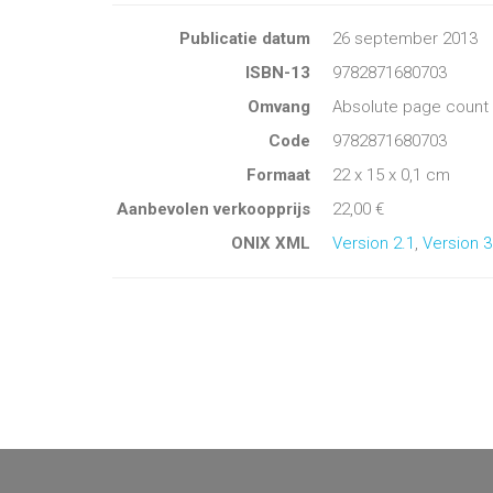
Publicatie datum
26 september 2013
ISBN-13
9782871680703
Omvang
Absolute page count 
Code
9782871680703
Formaat
22 x 15 x 0,1 cm
Aanbevolen verkoopprijs
22,00 €
ONIX XML
Version 2.1
,
Version 3