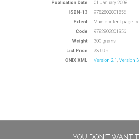
Publication Date
01 January 2008
ISBN-13
9782802801856
Extent
Main content page co
Code
9782802801856
Weight
300 grams
List Price
33.00 €
ONIX XML
Version 2.1
,
Version 3
YOU DON'T WANT T