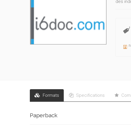
des ind
juridiq
commun
F
Formats
Specifications
Comm
Paperback