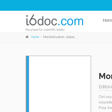
Hom
the place for scientific books
Home
Mondialisation: utopie, fatalité, alternatives?
Mon
Editori
Cet ouv
nouvell
Pour évi