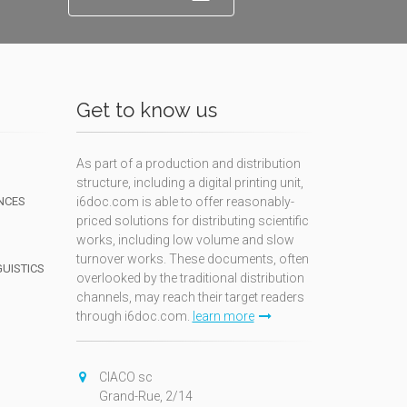
Get to know us
As part of a production and distribution
structure, including a digital printing unit,
NCES
i6doc.com is able to offer reasonably-
priced solutions for distributing scientific
works, including low volume and slow
turnover works. These documents, often
GUISTICS
overlooked by the traditional distribution
channels, may reach their target readers
through i6doc.com.
learn more
N
CIACO sc
Grand-Rue, 2/14