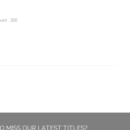
unt : 200
O MISS OUR LATEST TITLES?