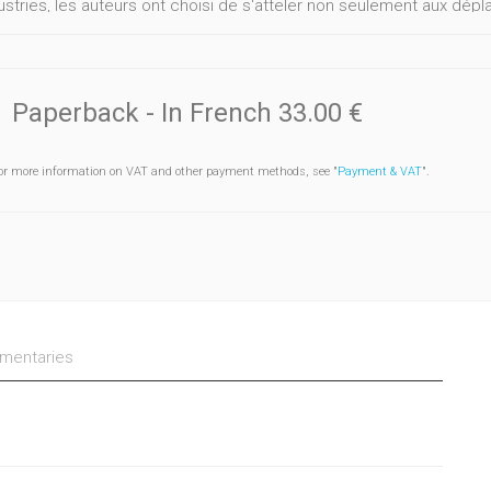
ustries, les auteurs ont choisi de s'atteler non seulement aux dé
ues, sociaux et culturels engendrés par les développements de la
ication et de marché
Paperback
- In French
33.00 €
or more information on VAT and other payment methods, see "
Payment & VAT
".
entaries