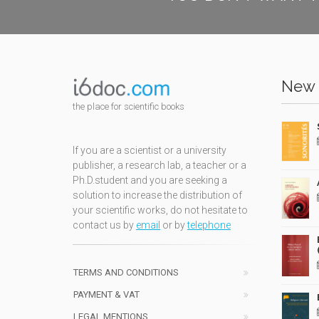
New 
the place for scientific books
If you are a scientist or a university
publisher, a research lab, a teacher or a
Ph.D.student and you are seeking a
solution to increase the distribution of
your scientific works, do not hesitate to
contact us by
email
or by
telephone
TERMS AND CONDITIONS
PAYMENT & VAT
LEGAL MENTIONS