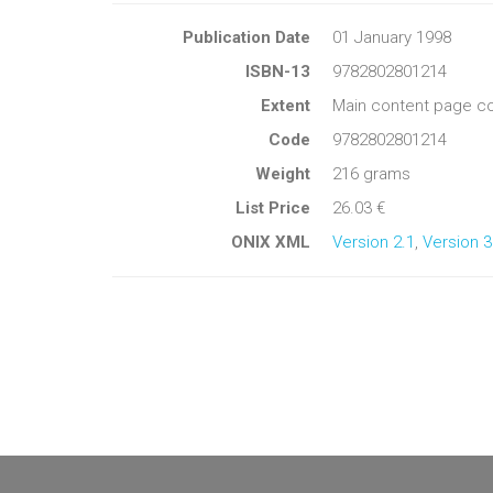
Publication Date
01 January 1998
ISBN-13
9782802801214
Extent
Main content page co
Code
9782802801214
Weight
216 grams
List Price
26.03 €
ONIX XML
Version 2.1
,
Version 3