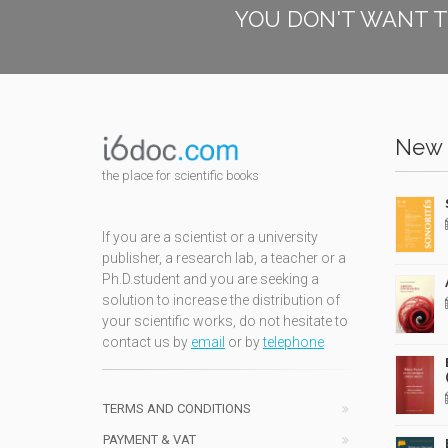
YOU DON'T WANT T
New 
the place for scientific books
If you are a scientist or a university
publisher, a research lab, a teacher or a
Ph.D.student and you are seeking a
solution to increase the distribution of
your scientific works, do not hesitate to
contact us by
email
or by
telephone
TERMS AND CONDITIONS
PAYMENT & VAT