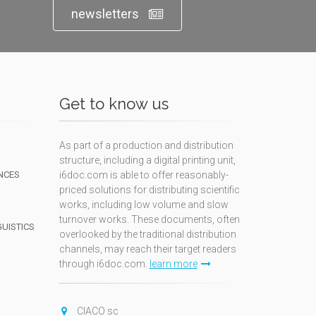
newsletters
Get to know us
As part of a production and distribution
structure, including a digital printing unit,
NCES
i6doc.com is able to offer reasonably-
priced solutions for distributing scientific
works, including low volume and slow
turnover works. These documents, often
GUISTICS
overlooked by the traditional distribution
channels, may reach their target readers
through i6doc.com.
learn more
N
CIACO sc