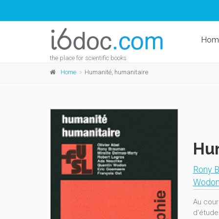
Hom
the place for scientific books
Home
Humanité, humanitaire
Hum
Rony 
Wodo
Au cour
d'étude