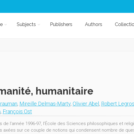
e
Subjects
Publishers
Authors
Collecti
anité, humanitaire
Brauman
,
Mireille Delmas-Marty
,
Olivier Abel
,
Robert Legro
n
,
François Ost
s de l'année 1996-97, l'École des Sciences philosophiques et reli
s axées sur ce couple de notions qui condensent nombre de que