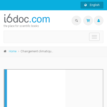
English
the place for scientific books
Toggle
navigati
Home
Changement climatique et familles politiques en Europe