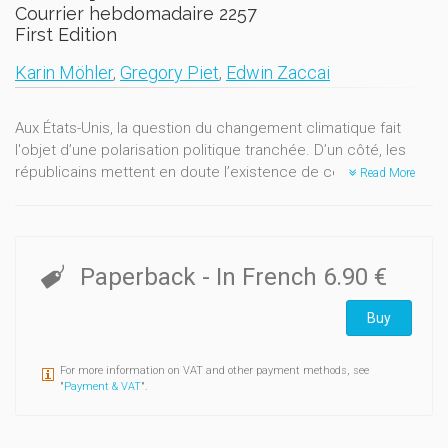
Courrier hebdomadaire 2257
First Edition
Karin Möhler
,
Gregory Piet
,
Edwin Zaccai
Aux États-Unis, la question du changement climatique fait
l'objet d’une polarisation politique tranchée. D’un côté, les
républicains mettent en doute l’existence de ce phénomène
Read More
physique (et
a fortiori
son origine humaine) et sont hostiles à
toute mesure politique visant à le contrer. De l’autre, les
démocrates reconnaissent la réalité du réchauffement
climatique, l’estiment inquiétant et considèrent qu’il doit être
Paperback
- In French
6.90 €
combattu par des actions politiques.
Buy
Qu’en est-il en Europe ? Certes, le climato-scepticisme au
sens strict représente une position très minoritaire parmi les
formations politiques européennes. Mais de nombreux partis
For more information on VAT and other payment methods, see
se montrent très réservés quant à l’importance du
"
Payment & VAT
".
changement climatique en cours et s’opposent aux
politiques climatiques nationales et européennes