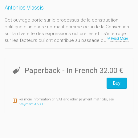
Antonios Vlassis
Cet ouvrage porte sur le processus de la construction
politique d'un cadre normatif comme celui de la Convention
sur la diversité des expressions culturelles et il s’interroge
Read More
sur les facteurs qui ont contribué au passage de l’exception
culturelle à la diversité culturelle et à la nécessité de la mise
en place d’un instrument international majeur dans la
gouvernance mondiale de la culture. Comment interpréter la
nature, le degré et les implications de cette évolution ? De
Paperback
- In French
32.00 €
qui émane le cadre normatif, pour quelles raisons, sous
quelles conditions et comment ?
Buy
For more information on VAT and other payment methods, see
"
Payment & VAT
".