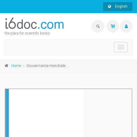
English
the place for scientific books
Toggle
navigati
Home
Gouvernance mondiale et culture De l'exception à la diversité