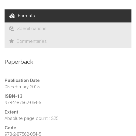
Formats
Specifications
Commentaries
Paperback
Publication Date
05 February 2015
ISBN-13
978-2-87562-054-5
Extent
Absolute page count : 325
Code
978-2-87562-054-5