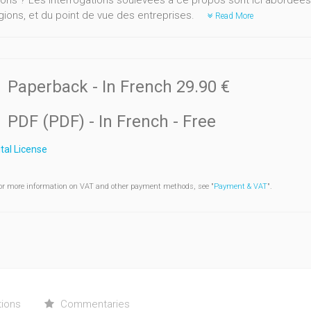
ions ? Les interrogations soulevées à ce propos sont ici abordées
igions, et du point de vue des entreprises.
Read More
Paperback
- In French
29.90 €
PDF (PDF)
- In French
- Free
ital License
or more information on VAT and other payment methods, see "
Payment & VAT
".
tions
Commentaries