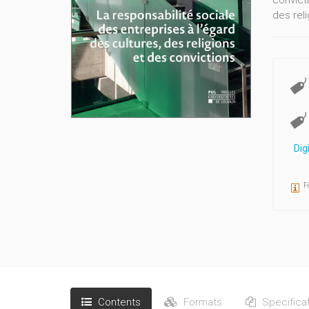
convict
des rel
Dig
F
Contents
Formats
Specifica