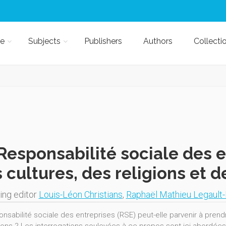
e
Subjects
Publishers
Authors
Collecti
Responsabilité sociale des e
 cultures, des religions et d
ng editor
Louis-Léon Christians
,
Raphaël Mathieu Legault
nsabilité sociale des entreprises (RSE) peut-elle parvenir à prendre