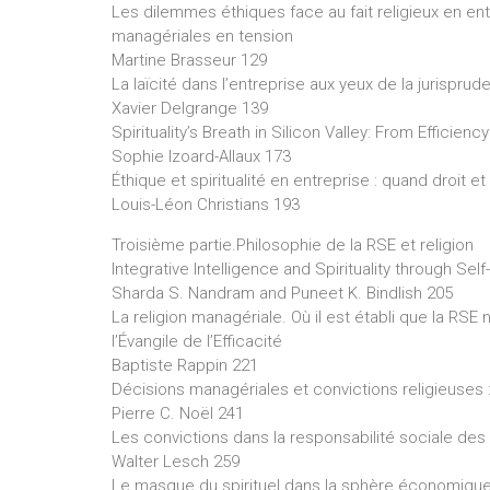
Les dilemmes éthiques face au fait religieux en entr
managériales en tension
Martine Brasseur 129
La laïcité dans l’entreprise aux yeux de la jurispr
Xavier Delgrange 139
Spirituality’s Breath in Silicon Valley: From Efficiency
Sophie Izoard-Allaux 173
Éthique et spiritualité en entreprise : quand droit e
Louis-Léon Christians 193
Troisième partie.Philosophie de la RSE et religion
Integrative Intelligence and Spirituality through 
Sharda S. Nandram and Puneet K. Bindlish 205
La religion managériale. Où il est établi que la RSE
l’Évangile de l’Efficacité
Baptiste Rappin 221
Décisions managériales et convictions religieuses
Pierre C. Noël 241
Les convictions dans la responsabilité sociale des
Walter Lesch 259
Le masque du spirituel dans la sphère économiqu