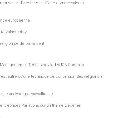
eprise : la diversité et la laïcité comme valeurs
udence européenne
 to Vulnerability
t religion se déformalisent
Self-Management in Technology-led VUCA Contexts
 n’est autre qu’une technique de conversion des religions à
 : une analyse greenawaltienne
 entreprises.Variations sur un thème wébérien
e