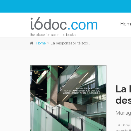
Hom
the place for scientific books
Home
La Responsabilité sociale des entreprises à l'égard des cultures, des religions et des convictions
La 
des
Managi
La respo