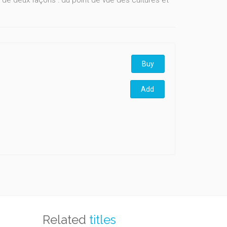
 de deux façons : du point de vue des cultures et
Buy
Add
Related
titles