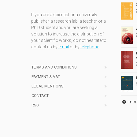
If you are a scientist or a university
publisher, a research lab, a teacher or a
Ph.D.student and you are seeking a
solution to increase the distribution of
your scientific works, do not hesitate to
contact us by
email
or by
telephone
TERMS AND CONDITIONS
PAYMENT & VAT
LEGAL MENTIONS
CONTACT
mor
RSS