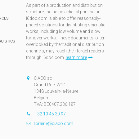
As part of a production and distribution
structure, including a digital printing unit,
NCES
i6doc.com is able to offer reasonably-
priced solutions for distributing scientific
works, including low volume and slow
turnover works. These documents, often
GUISTICS
overlooked by the traditional distribution
channels, may reach their target readers
through i6doc.com.
learn more
N
CIACO sc
Grand-Rue, 2/14
1348 Louvain-la-Neuve
Belgium
TVA: BE0407.236.187
+32 10 45 30 97
librairie@ciaco.com