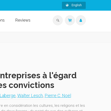
English
ons
Reviews
ntreprises à l'égard
es convictions
-Laberge
,
Walter Lesch
,
Pierre C. Noël
 en considération les cultures, les religions et les