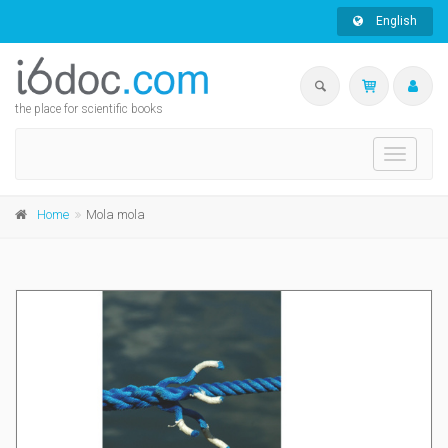
English
the place for scientific books
Toggle
navigati
Home
Mola mola