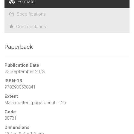
Formats
Specifications
Commentaries
Paperback
Publication Date
23 September 2013
ISBN-13
9782930538341
Extent
Main content page count : 126
Code
88731
Dimensions
13.4 x 21.4 x 1.2 cm