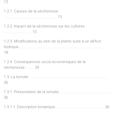
12
1.2.1. Causes de la sécheresse
.................................................... 13
1.2.2. Impact de la sécheresse sur les cultures
........................... 15
1.2.3. Modifications au sein de la plante suite à un déficit
hydrique......................................................................................
18
1.2.4. Conséquences socio-économiques de la
sécheresse......... 24
1.3. La tomate ..............................................................................
26
1.3.1. Présentation de la tomate..................................................
26
1.3.1.1. Description botanique................................................ 26