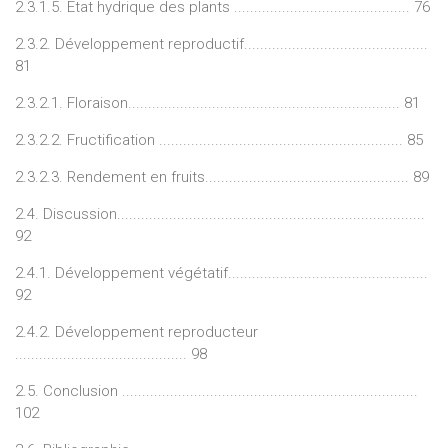
2.3.1.5. Etat hydrique des plants ............................................ 76
2.3.2. Développement reproductif..............................................
81
2.3.2.1. Floraison.................................................................... 81
2.3.2.2. Fructification ............................................................. 85
2.3.2.3. Rendement en fruits................................................... 89
2.4. Discussion.............................................................................
92
2.4.1. Développement végétatif..................................................
92
2.4.2. Développement reproducteur
........................................... 98
2.5. Conclusion ..........................................................................
102