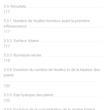
3.3. Résultats..............................................................................
117
3.3.1. Nombre de feuilles formées avant la première
inflorescence.............................................................................
117
3.3.2. Surface foliaire ...............................................................
117
3.3.3. Biomasse sèche...............................................................
119
3.3.4. Evolution du nombre de feuilles et de la hauteur des
plants
..................................................................................................
123
3.3.5. Etat hydrique des plants .................................................
125
3.3.6. Evolution de la concentration de la proline foliaire .......