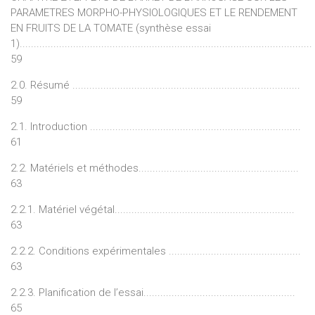
PARAMETRES MORPHO-PHYSIOLOGIQUES ET LE RENDEMENT
EN FRUITS DE LA TOMATE (synthèse essai
1)........................................................................................................
59
2.0. Résumé .................................................................................
59
2.1. Introduction ...........................................................................
61
2.2. Matériels et méthodes.........................................................
63
2.2.1. Matériel végétal................................................................
63
2.2.2. Conditions expérimentales ...............................................
63
2.2.3. Planification de l’essai......................................................
65