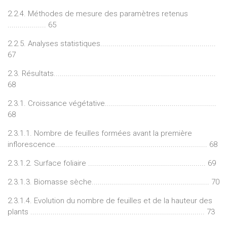
2.2.4. Méthodes de mesure des paramètres retenus
................... 65
2.2.5. Analyses statistiques.........................................................
67
2.3. Résultats................................................................................
68
2.3.1. Croissance végétative.......................................................
68
2.3.1.1. Nombre de feuilles formées avant la première
inflorescence........................................................................... 68
2.3.1.2. Surface foliaire .......................................................... 69
2.3.1.3. Biomasse sèche.......................................................... 70
2.3.1.4. Evolution du nombre de feuilles et de la hauteur des
plants ...................................................................................... 73