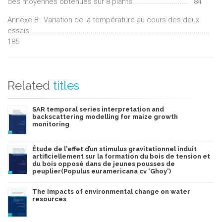
des moyennes obtenues sur 8 plants............................ 184
Annexe 8 : Variation de la température au cours des deux
essais...........................................................................................
185
Related
titles
SAR temporal series interpretation and
backscattering modelling for maize growth
monitoring
Étude de l'effet d’un stimulus gravitationnel induit
artificiellement sur la formation du bois de tension et
du bois opposé dans de jeunes pousses de
peuplier(Populus euramericana cv 'Ghoy')
The Impacts of environmental change on water
resources