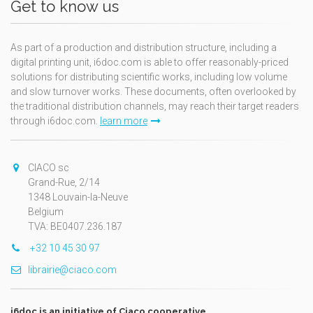
Get to know us
As part of a production and distribution structure, including a
digital printing unit, i6doc.com is able to offer reasonably-priced
solutions for distributing scientific works, including low volume
and slow turnover works. These documents, often overlooked by
the traditional distribution channels, may reach their target readers
through i6doc.com.
learn more
CIACO sc
Grand-Rue, 2/14
1348 Louvain-la-Neuve
Belgium
TVA: BE0407.236.187
+32 10 45 30 97
librairie@ciaco.com
i6doc is an initiative of Ciaco cooperative