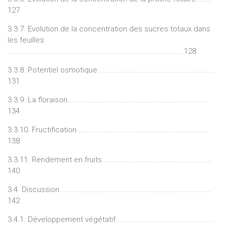
127
3.3.7. Evolution de la concentration des sucres totaux dans
les feuilles
...................................................................................... 128
3.3.8. Potentiel osmotique ........................................................
131
3.3.9. La floraison.....................................................................
134
3.3.10. Fructification ................................................................
138
3.3.11. Rendement en fruits......................................................
140
3.4. Discussion...........................................................................
142
3.4.1. Développement végétatif................................................