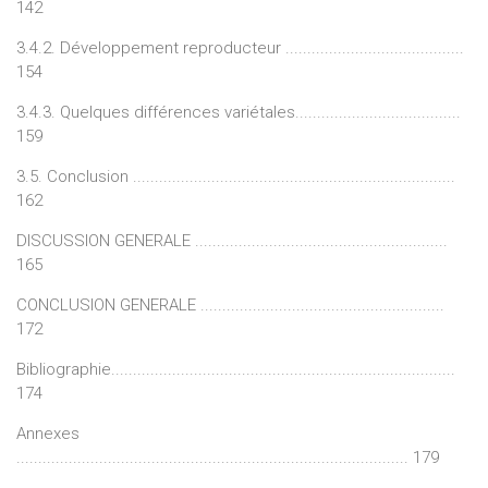
142
3.4.2. Développement reproducteur .........................................
154
3.4.3. Quelques différences variétales......................................
159
3.5. Conclusion ..........................................................................
162
DISCUSSION GENERALE ..........................................................
165
CONCLUSION GENERALE ........................................................
172
Bibliographie...............................................................................
174
Annexes
.......................................................................................... 179