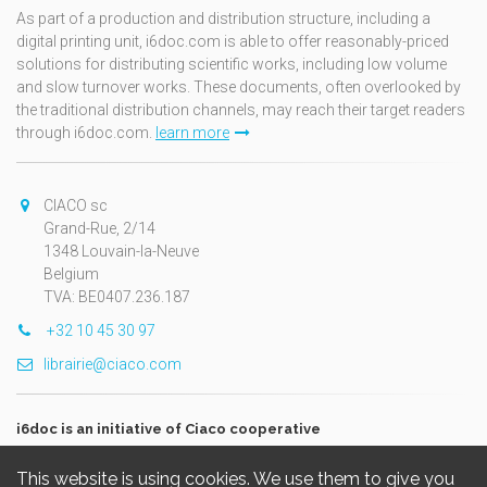
As part of a production and distribution structure, including a
digital printing unit, i6doc.com is able to offer reasonably-priced
solutions for distributing scientific works, including low volume
and slow turnover works. These documents, often overlooked by
the traditional distribution channels, may reach their target readers
through i6doc.com.
learn more
CIACO sc
Grand-Rue, 2/14
1348 Louvain-la-Neuve
Belgium
TVA: BE0407.236.187
+32 10 45 30 97
librairie@ciaco.com
i6doc is an initiative of Ciaco cooperative
This website is using cookies. We use them to give you