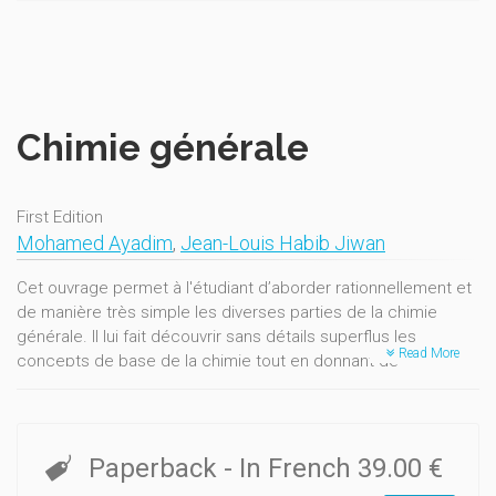
Chimie générale
First Edition
Mohamed Ayadim
,
Jean-Louis Habib Jiwan
Cet ouvrage permet à l'étudiant d’aborder rationnellement et
de manière très simple les diverses parties de la chimie
générale. Il lui fait découvrir sans détails superflus les
Read More
concepts de base de la chimie tout en donnant de
l’importance à la réactivité des substances.
Les 16 chapitres s’intègrent dans une logique progressive.
Par exemple, le comportement des particules ne peut
Paperback
- In French
39.00 €
s’expliquer de façon claire qu’après avoir abordé la