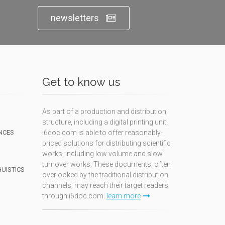
newsletters
Get to know us
As part of a production and distribution
structure, including a digital printing unit,
NCES
i6doc.com is able to offer reasonably-
priced solutions for distributing scientific
works, including low volume and slow
turnover works. These documents, often
GUISTICS
overlooked by the traditional distribution
channels, may reach their target readers
through i6doc.com.
learn more
N