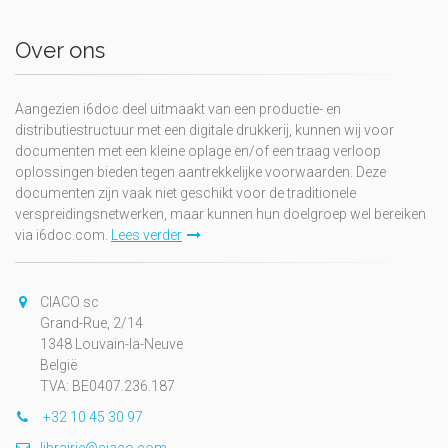
Over ons
Aangezien i6doc deel uitmaakt van een productie- en
distributiestructuur met een digitale drukkerij, kunnen wij voor
documenten met een kleine oplage en/of een traag verloop
oplossingen bieden tegen aantrekkelijke voorwaarden. Deze
documenten zijn vaak niet geschikt voor de traditionele
verspreidingsnetwerken, maar kunnen hun doelgroep wel bereiken
via i6doc.com.
Lees verder
CIACO sc
Grand-Rue, 2/14
1348 Louvain-la-Neuve
België
TVA: BE0407.236.187
+32 10 45 30 97