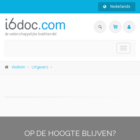
Nederlands
de wetenshappelijke boekhandel
Toggle
navigati
Welkom
Uitgevers
OP DE HOOGTE BLIJVEN?