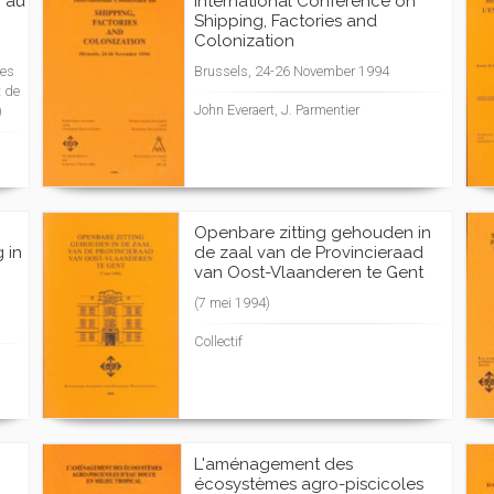
 au
International Conference on
Shipping, Factories and
Colonization
ies
Brussels, 24-26 November 1994
t de
John Everaert, J. Parmentier
)
Openbare zitting gehouden in
 in
de zaal van de Provincieraad
van Oost-Vlaanderen te Gent
(7 mei 1994)
Collectif
L'aménagement des
écosystèmes agro-piscicoles