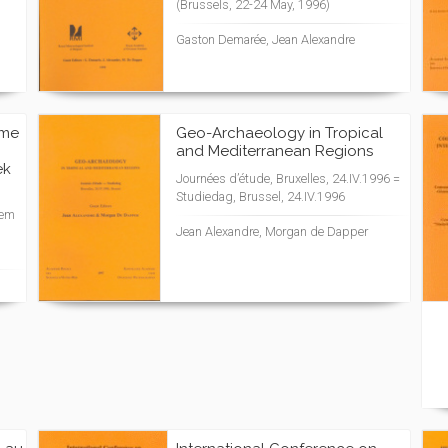
(Brussels, 22-24 May, 1996)
Gaston Demarée, Jean Alexandre
rme
Geo-Archaeology in Tropical
and Mediterranean Regions
ek
Journées d’étude, Bruxelles, 24.IV.1996 =
Studiedag, Brussel, 24.IV.1996
sem
Jean Alexandre, Morgan de Dapper