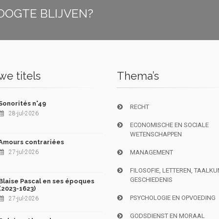
OOGTE BLIJVEN?
e titels
Thema’s
Sonorités n°49
RECHT
28-jul-2026
ECONOMISCHE EN SOCIALE
WETENSCHAPPEN
Amours contrariées
27-jul-2026
MANAGEMENT
FILOSOFIE, LETTEREN, TAALK
GESCHIEDENIS
Blaise Pascal en ses époques
(2023-1623)
PSYCHOLOGIE EN OPVOEDING
27-jul-2026
GODSDIENST EN MORAAL