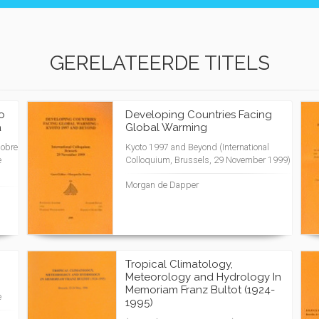
GERELATEERDE TITELS
o
Developing Countries Facing
a
Global Warming
sobre
Kyoto 1997 and Beyond (International
e
Colloquium, Brussels, 29 November 1999)
Morgan de Dapper
Tropical Climatology,
Meteorology and Hydrology In
Memoriam Franz Bultot (1924-
e
1995)