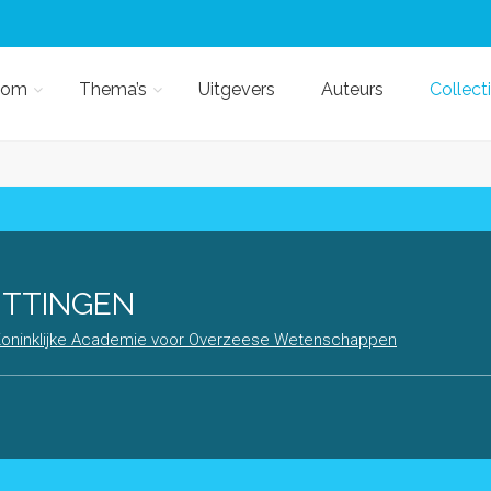
kom
Thema’s
Uitgevers
Auteurs
Collect
ITTINGEN
 Koninklijke Academie voor Overzeese Wetenschappen