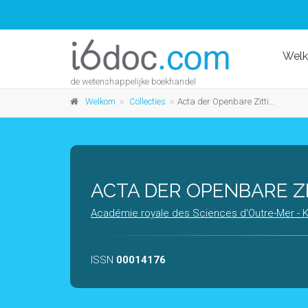
Wel
de wetenshappelijke boekhandel
Welkom
Collecties
Acta der Openbare Zittingen
ACTA DER OPENBARE Z
Académie royale des Sciences d'Outre-Mer -
ISSN
00014176