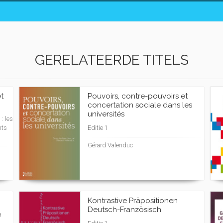
GERELATEERDE TITELS
et
Pouvoirs, contre-pouvoirs et
concertation sociale dans les
universités
: les
nts
Editie 1
Gérard Valenduc
Kontrastive Präpositionen
Deutsch-Französisch
a