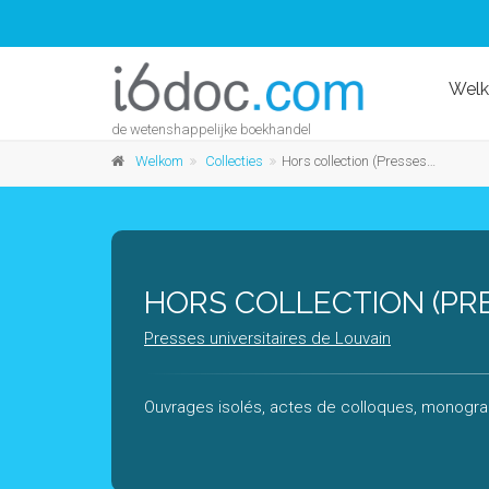
Wel
de wetenshappelijke boekhandel
Welkom
Collecties
Hors collection (Presses universitaires de Louvain)
HORS COLLECTION (PRE
Presses universitaires de Louvain
Ouvrages isolés, actes de colloques, monograp