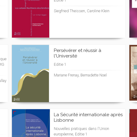
Editie 1
Siegfried Theissen, Caroline Klein
Persévérer et réussir à
l'Université
ique
AMG
Editie 1
Mariane Frenay, Bernadette Noel
llay
La Sécurité internationale après
Lisbonne
Nouvelles pratiques dans l'Union
européenne, Editie 1