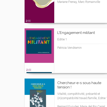
Mariane Frenay, Marc Romainville
L'Engagement militant
Editie 1
Patricia Vendramin
Chercheur-e-s sous haute
tension !
Vitalité, compétitivité, précarité et
(in)compatibilité travail/famille, Editie 
Bernard Fusulier, Maria del Rio Carral