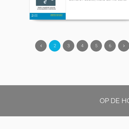
2
3
4
5
6
OP DE H