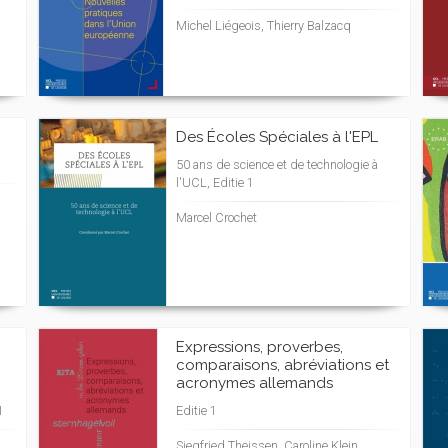
Michel Liégeois, Thierry Balzacq
Des Écoles Spéciales à l'EPL
50 ans de science et de technologie à
l'UCL, Editie 1
Marcel Crochet
Expressions, proverbes,
comparaisons, abréviations et
acronymes allemands
1
Editie 1
Siegfried Theissen, Caroline Klein