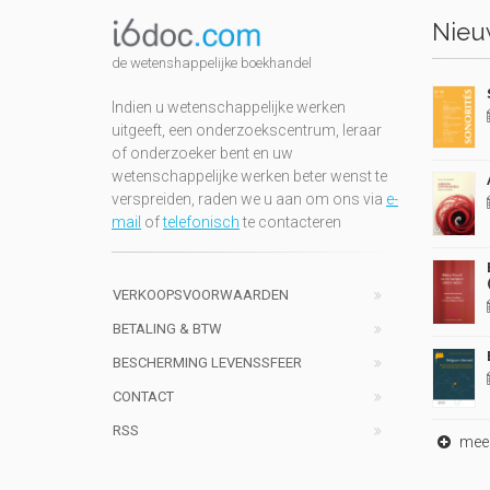
Nieuw
de wetenshappelijke boekhandel
Indien u wetenschappelijke werken
uitgeeft, een onderzoekscentrum, leraar
of onderzoeker bent en uw
wetenschappelijke werken beter wenst te
verspreiden, raden we u aan om ons via
e-
mail
of
telefonisch
te contacteren
VERKOOPSVOORWAARDEN
BETALING & BTW
BESCHERMING LEVENSSFEER
CONTACT
RSS
meer 