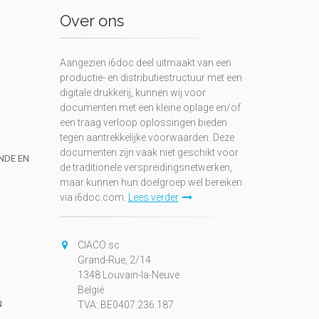
Over ons
Aangezien i6doc deel uitmaakt van een
productie- en distributiestructuur met een
digitale drukkerij, kunnen wij voor
documenten met een kleine oplage en/of
een traag verloop oplossingen bieden
tegen aantrekkelijke voorwaarden. Deze
documenten zijn vaak niet geschikt voor
UNDE EN
de traditionele verspreidingsnetwerken,
maar kunnen hun doelgroep wel bereiken
via i6doc.com.
Lees verder
CIACO sc
Grand-Rue, 2/14
1348 Louvain-la-Neuve
België
N
TVA: BE0407.236.187