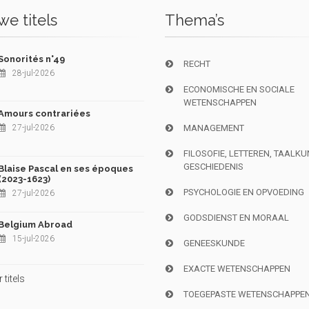
e titels
Thema’s
Sonorités n°49
RECHT
28-jul-2026
ECONOMISCHE EN SOCIALE
WETENSCHAPPEN
Amours contrariées
27-jul-2026
MANAGEMENT
FILOSOFIE, LETTEREN, TAALK
GESCHIEDENIS
Blaise Pascal en ses époques
(2023-1623)
PSYCHOLOGIE EN OPVOEDING
27-jul-2026
GODSDIENST EN MORAAL
Belgium Abroad
15-jul-2026
GENEESKUNDE
EXACTE WETENSCHAPPEN
titels
TOEGEPASTE WETENSCHAPPE