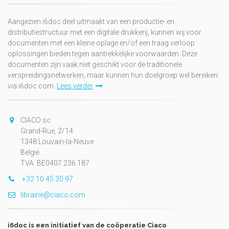
Aangezien i6doc deel uitmaakt van een productie- en
distributiestructuur met een digitale drukkerij, kunnen wij voor
documenten met een kleine oplage en/of een traag verloop
oplossingen bieden tegen aantrekkelijke voorwaarden. Deze
documenten zijn vaak niet geschikt voor de traditionele
verspreidingsnetwerken, maar kunnen hun doelgroep wel bereiken
via i6doc.com.
Lees verder
CIACO sc
Grand-Rue, 2/14
1348 Louvain-la-Neuve
België
TVA: BE0407.236.187
+32 10 45 30 97
librairie@ciaco.com
i6doc is een initiatief van de coöperatie Ciaco