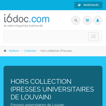
Nederlands
de wetenshappelijke boekhandel
Toggle
navigati
Welkom
Collecties
Hors collection (Presses universitaires de Louvain)
HORS COLLECTION
(PRESSES UNIVERSITAIRES
DE LOUVAIN)
Presses universitaires de Louvain