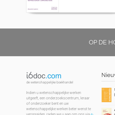
OP DE H
Nieuw
de wetenshappelijke boekhandel
Indien u wetenschappelijke werken
uitgeeft, een onderzoekscentrum, leraar
of onderzoeker bent en uw
wetenschappelijke werken beter wenst te
verspreiden, raden we u aan om ons via
e-