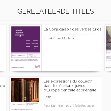
GERELATEERDE TITELS
La Conjugaison des verbes turcs
S. Ipek Ortaer Montanari
Les expressions du collectif
ire
dans les écritures juives
d'Europe centrale et orientale
Editie 1
Fleur Kuhn-Kennedy, Cécile Rousselet