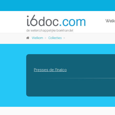
Wel
de wetenshappelijke boekhandel
Welkom
Collecties
Presses de l'Inalco