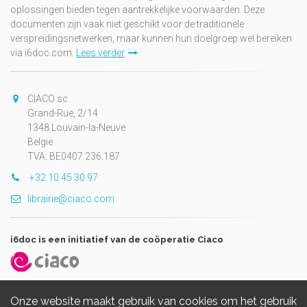
oplossingen bieden tegen aantrekkelijke voorwaarden. Deze
documenten zijn vaak niet geschikt voor de traditionele
verspreidingsnetwerken, maar kunnen hun doelgroep wel bereiken
via i6doc.com.
Lees verder
CIACO sc
Grand-Rue, 2/14
1348 Louvain-la-Neuve
België
TVA: BE0407.236.187
+32 10 45 30 97
librairie@ciaco.com
i6doc is een initiatief van de coöperatie Ciaco
Onze website maakt gebruik van cookies om het gebruik