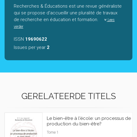
Recherches & Éducations est une revue généraliste
qui se propose d'accueillir une pluralité de travaux
de recherche en éducation et formation.
Lees
verder
ISSN
19690622
Issues per year
2
GERELATEERDE TITELS
Le bien-être à l'école: un processus de
production du bien-être?
Tome 1