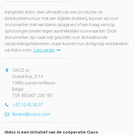
Aangezien i6doc deel uitmaakt van een productie- en
distributiestructuur met een digitale drukkerij, kunnen wij voor
documenten met een kleine oplage en/of een traag verloop
oplossingen bieden tegen aantrekkelijke voorwaarden. Deze
documenten zijn vaak niet geschikt voor de traditionele
verspreidingsnetwerken, maar kunnen hun doelgroep wel bereiken
via i6doc.com.
Lees verder
CIACO sc
Grand-Rue, 2/14
1348 Louvain-la-Neuve
België
TVA: BE0407.236.187
+32 10 45 30 97
librairie@ciaco.com
i6doc is een initiatief van de coöperatie Ciaco