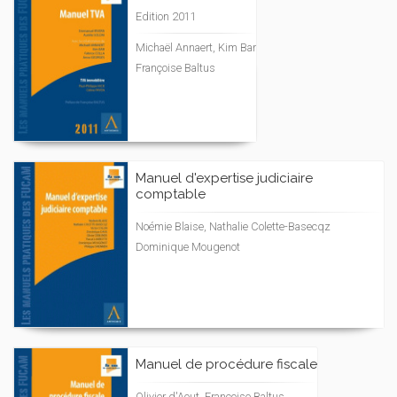
Edition 2011
Michaël Annaert, Kim Bar
Françoise Baltus
Manuel d'expertise judiciaire
comptable
Noémie Blaise, Nathalie Colette-Basecqz
Dominique Mougenot
Manuel de procédure fiscale
Olivier d'Aout, Françoise Baltus