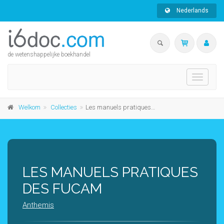
Nederlands
de wetenshappelijke boekhandel
Toggle
navigati
Welkom
Collecties
Les manuels pratiques des FUCaM
LES MANUELS PRATIQUES
DES FUCAM
Anthemis