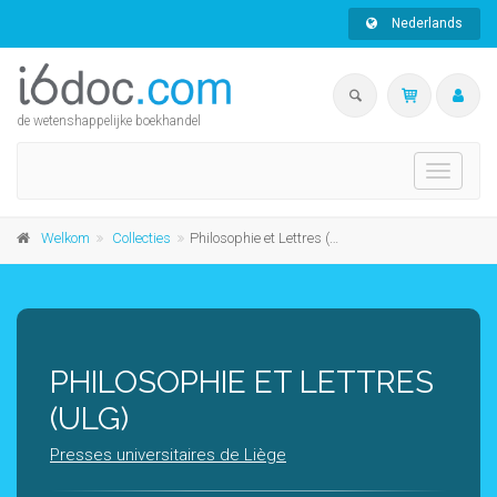
Nederlands
de wetenshappelijke boekhandel
Toggle
navigati
Welkom
Collecties
Philosophie et Lettres (Ulg)
PHILOSOPHIE ET LETTRES
(ULG)
Presses universitaires de Liège