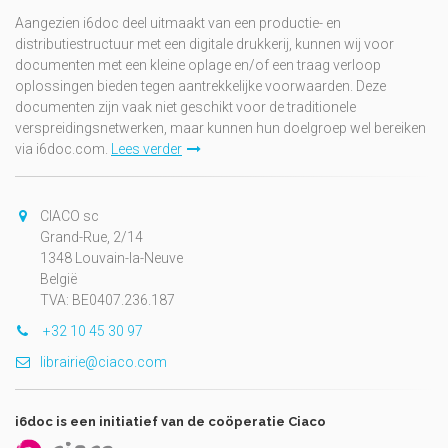
Aangezien i6doc deel uitmaakt van een productie- en
distributiestructuur met een digitale drukkerij, kunnen wij voor
documenten met een kleine oplage en/of een traag verloop
oplossingen bieden tegen aantrekkelijke voorwaarden. Deze
documenten zijn vaak niet geschikt voor de traditionele
verspreidingsnetwerken, maar kunnen hun doelgroep wel bereiken
via i6doc.com.
Lees verder
CIACO sc
Grand-Rue, 2/14
1348 Louvain-la-Neuve
België
TVA: BE0407.236.187
+32 10 45 30 97
librairie@ciaco.com
i6doc is een initiatief van de coöperatie Ciaco