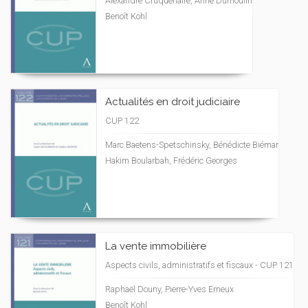
Alexandre Cruquenaire, Anne Dumoulin
Benoît Kohl
Actualités en droit judiciaire
CUP 122
Marc Baetens-Spetschinsky, Bénédicte Biémar
Hakim Boularbah, Frédéric Georges
La vente immobilière
Aspects civils, administratifs et fiscaux - CUP 121
Raphaël Douny, Pierre-Yves Erneux
Benoît Kohl