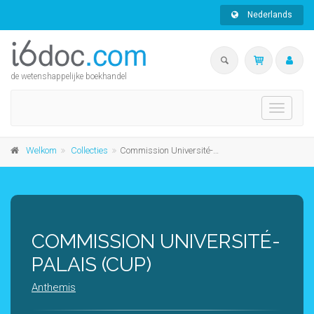
Nederlands
de wetenshappelijke boekhandel
Toggle
navigati
Welkom
Collecties
Commission Université-Palais (CUP)
COMMISSION UNIVERSITÉ-
PALAIS (CUP)
Anthemis