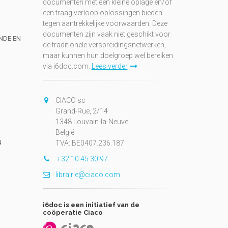
documenten met een kleine oplage en/of
een traag verloop oplossingen bieden
tegen aantrekkelijke voorwaarden. Deze
documenten zijn vaak niet geschikt voor
UNDE EN
de traditionele verspreidingsnetwerken,
maar kunnen hun doelgroep wel bereiken
via i6doc.com.
Lees verder
CIACO sc
Grand-Rue, 2/14
1348 Louvain-la-Neuve
België
N
TVA: BE0407.236.187
+32 10 45 30 97
librairie@ciaco.com
i6doc is een initiatief van de
coöperatie Ciaco