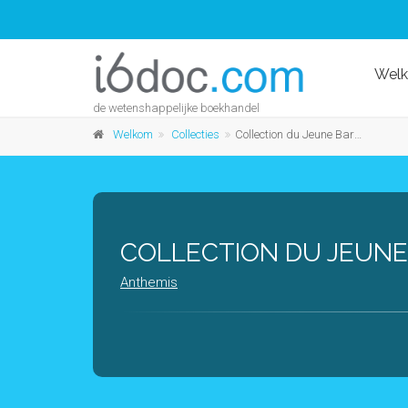
Wel
de wetenshappelijke boekhandel
Welkom
Collecties
Collection du Jeune Barreau de Mons
COLLECTION DU JEUN
Anthemis