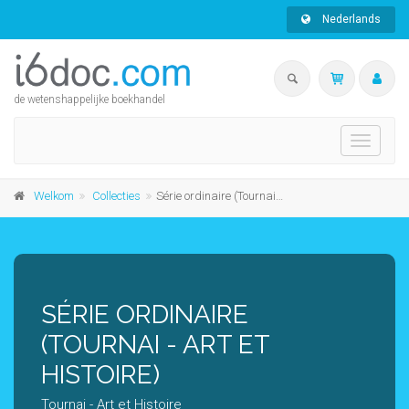
Nederlands
de wetenshappelijke boekhandel
Toggle
navigati
Welkom
Collecties
Série ordinaire (Tournai - Art et Histoire)
SÉRIE ORDINAIRE
(TOURNAI - ART ET
HISTOIRE)
Tournai - Art et Histoire