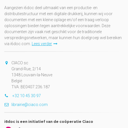
Aangezien i6doc deel uitmaakt van een productie- en
distributiestructuur met een digitale drukkerij, kunnen wij voor
documenten met een kleine oplage en/of een traag verloop
oplossingen bieden tegen aantrekkelijke voorwaarden. Deze
documenten zijn vaak niet geschikt voor de traditionele
verspreidingsnetwerken, maar kunnen hun doelgroep wel bereiken
via i6doc.com.
Lees verder
CIACO sc
Grand-Rue, 2/14
1348 Louvain-la-Neuve
België
TVA: BE0407.236.187
+32 10 45 30 97
librairie@ciaco.com
i6doc is een initiatief van de coöperatie Ciaco