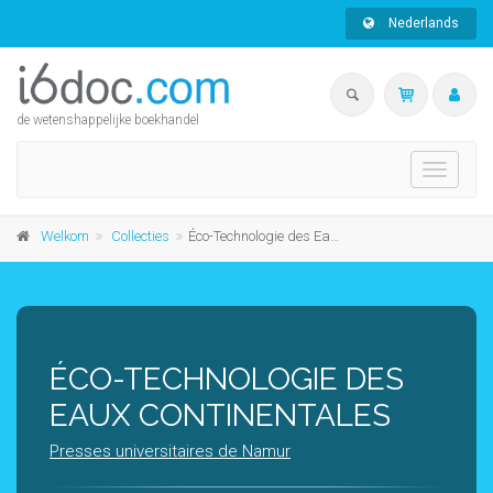
Nederlands
de wetenshappelijke boekhandel
Toggle
navigati
Welkom
Collecties
Éco-Technologie des Eaux Continentales
ÉCO-TECHNOLOGIE DES
EAUX CONTINENTALES
Presses universitaires de Namur