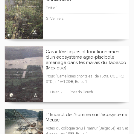
Editie 1
G. Verniers
Caractéristiques et fonctionnement
d'un écosystème agro-piscicole
aménagé dans les marais du Tabasco
(Mexique)
Projet "Camellones chontales" de Tucta, CCE, RD-
STDI, n° A-123-B, Editie 1
H. Halen, J.-L. Rosado Couoh
L' Impact de l'homme sur l'écosystème
Meuse
Actes du colloque tenu à Namur (Belgique) les 3 et
4 novembre 1988, Editie 1