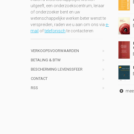
uitgeeft, een onderzoekscentrum, leraar
of onderzoeker bent en uw
wetenschappelijke werken beter wenst te
verspreiden, raden we u aan om ons via
e-
mail
of
telefonisch
te contacteren
VERKOOPSVOORWAARDEN
BETALING & BTW
BESCHERMING LEVENSSFEER
CONTACT
RSS
meer 