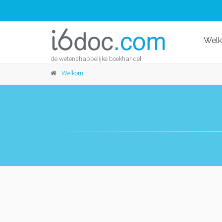
Wel
de wetenshappelijke boekhandel
Welkom