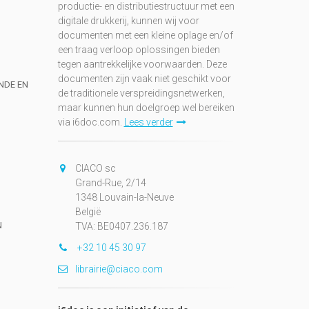
productie- en distributiestructuur met een
digitale drukkerij, kunnen wij voor
documenten met een kleine oplage en/of
een traag verloop oplossingen bieden
tegen aantrekkelijke voorwaarden. Deze
documenten zijn vaak niet geschikt voor
UNDE EN
de traditionele verspreidingsnetwerken,
maar kunnen hun doelgroep wel bereiken
via i6doc.com.
Lees verder
CIACO sc
Grand-Rue, 2/14
1348 Louvain-la-Neuve
België
N
TVA: BE0407.236.187
+32 10 45 30 97
librairie@ciaco.com