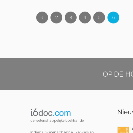
2
3
4
5
6
OP DE H
Nieuw
de wetenshappelijke boekhandel
Indien u wetenschappelijke werken