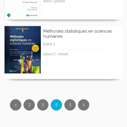
Boris Cyrulnik
Méthodes statistiques en sciences
humaines
Editie 2
David C. Howell
2
3
4
5