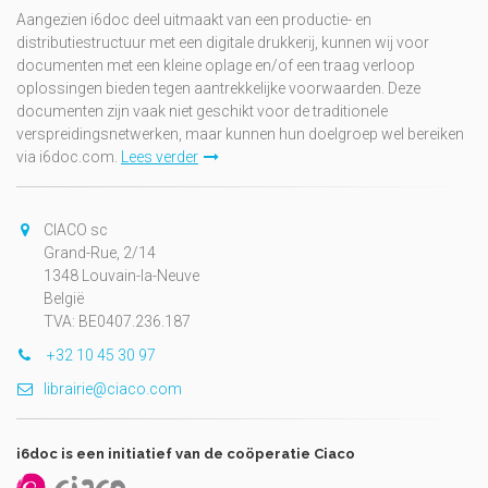
Aangezien i6doc deel uitmaakt van een productie- en
distributiestructuur met een digitale drukkerij, kunnen wij voor
documenten met een kleine oplage en/of een traag verloop
oplossingen bieden tegen aantrekkelijke voorwaarden. Deze
documenten zijn vaak niet geschikt voor de traditionele
verspreidingsnetwerken, maar kunnen hun doelgroep wel bereiken
via i6doc.com.
Lees verder
CIACO sc
Grand-Rue, 2/14
1348 Louvain-la-Neuve
België
TVA: BE0407.236.187
+32 10 45 30 97
librairie@ciaco.com
i6doc is een initiatief van de coöperatie Ciaco