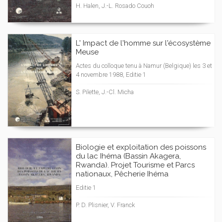
H. Halen, J.-L. Rosado Couoh
L' Impact de l'homme sur l'écosystème
Meuse
Actes du colloque tenu à Namur (Belgique) les 3 et
4 novembre 1988, Editie 1
S. Pilette, J.-Cl. Micha
Biologie et exploitation des poissons
du lac Ihéma (Bassin Akagera,
Rwanda). Projet Tourisme et Parcs
nationaux, Pêcherie Ihéma
Editie 1
P. D. Plisnier, V. Franck