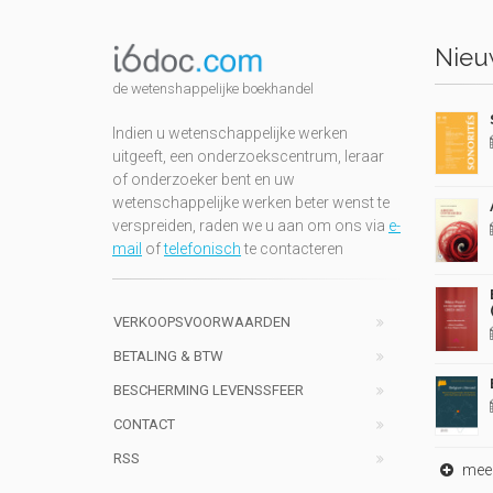
Nieuw
de wetenshappelijke boekhandel
Indien u wetenschappelijke werken
uitgeeft, een onderzoekscentrum, leraar
of onderzoeker bent en uw
wetenschappelijke werken beter wenst te
verspreiden, raden we u aan om ons via
e-
mail
of
telefonisch
te contacteren
VERKOOPSVOORWAARDEN
BETALING & BTW
BESCHERMING LEVENSSFEER
CONTACT
RSS
meer 