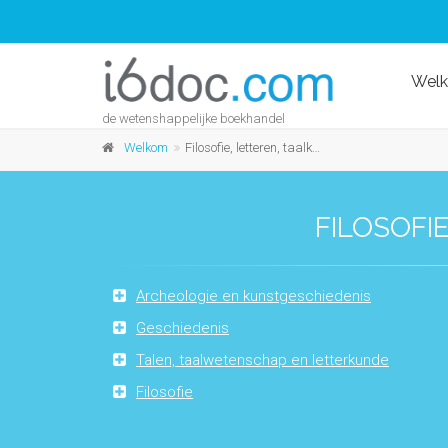
Wel
de wetenshappelijke boekhandel
Welkom
Filosofie, letteren, taalkunde en geschiedenis
FILOSOFI
Archeologie en kunstgeschiedenis
Geschiedenis
Talen, taalwetenschap en letterkunde
Filosofie