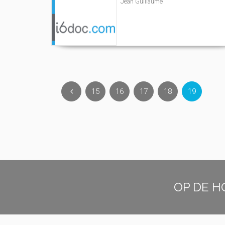
Jean Guillaume
15
16
17
18
19
OP DE H