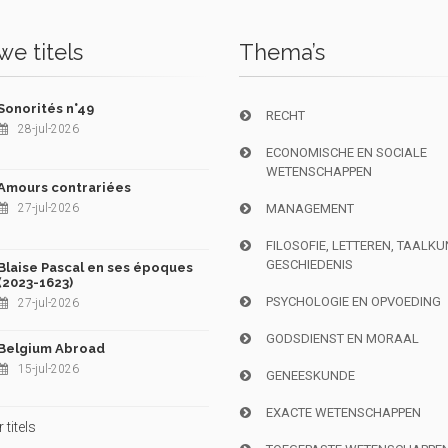
e titels
Thema’s
Sonorités n°49
RECHT
28-jul-2026
ECONOMISCHE EN SOCIALE
WETENSCHAPPEN
Amours contrariées
27-jul-2026
MANAGEMENT
FILOSOFIE, LETTEREN, TAALK
GESCHIEDENIS
Blaise Pascal en ses époques
(2023-1623)
PSYCHOLOGIE EN OPVOEDING
27-jul-2026
GODSDIENST EN MORAAL
Belgium Abroad
15-jul-2026
GENEESKUNDE
EXACTE WETENSCHAPPEN
titels