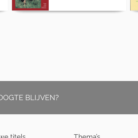
OOGTE BLIJVEN?
e titels
Thema’s