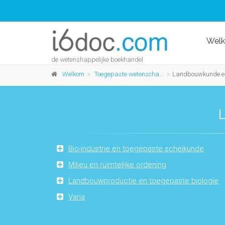
Wel
de wetenshappelijke boekhandel
Welkom
Toegepaste wetenschappen
Landbouwkunde en la
Bio-industrie en toegepaste scheikunde
Milieu en ruimtelijke ordening
Landbouwproductie en toegepaste biologie
Varia