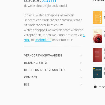
de wetenshappelijke boekhandel
Indien u wetenschappelijke werken
uitgeeft, een onderzoekscentrum, leraar
of onderzoeker bent en uw
wetenschappelijke werken beter wenst te
verspreiden, raden we u aan om ons via
e-
mail
of
telefonisch
te contacteren
VERKOOPSVOORWAARDEN
BETALING & BTW
BESCHERMING LEVENSSFEER
CONTACT
RSS
meer 