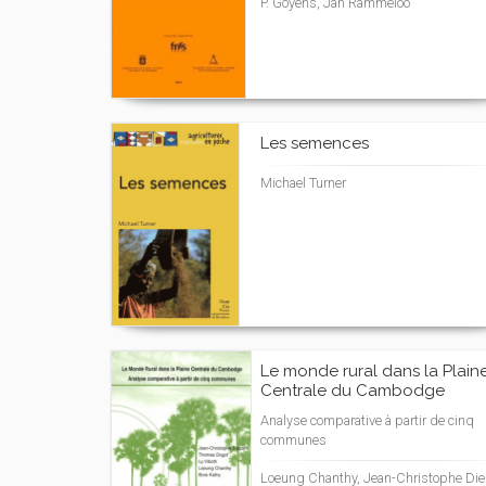
P. Goyens, Jan Rammeloo
Les semences
Michael Turner
Le monde rural dans la Plain
Centrale du Cambodge
Analyse comparative à partir de cinq
communes
Loeung Chanthy, Jean-Christophe Die