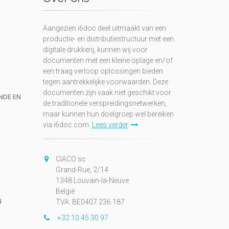
Aangezien i6doc deel uitmaakt van een
productie- en distributiestructuur met een
digitale drukkerij, kunnen wij voor
documenten met een kleine oplage en/of
een traag verloop oplossingen bieden
tegen aantrekkelijke voorwaarden. Deze
documenten zijn vaak niet geschikt voor
UNDE EN
de traditionele verspreidingsnetwerken,
maar kunnen hun doelgroep wel bereiken
via i6doc.com.
Lees verder
CIACO sc
Grand-Rue, 2/14
1348 Louvain-la-Neuve
België
N
TVA: BE0407.236.187
+32 10 45 30 97