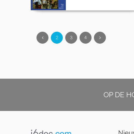
2
3
4
OP DE H
Nieuw