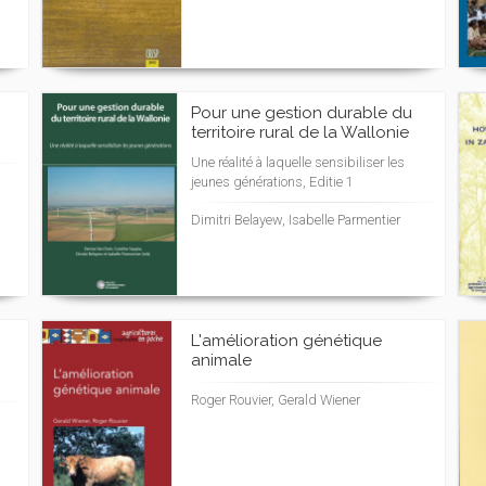
s
Pour une gestion durable du
territoire rural de la Wallonie
Une réalité à laquelle sensibiliser les
jeunes générations, Editie 1
Dimitri Belayew, Isabelle Parmentier
L'amélioration génétique
animale
Roger Rouvier, Gerald Wiener