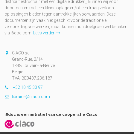
distributiestructuur met een digitale drukkerij, kunnen wij voor
documenten met een kleine oplage en/of een traag verloop
oplossingen bieden tegen aantrekkelijke voorwaarden. Deze
documenten zijn vaak niet geschikt voor de traditionele
verspreidingsnetwerken, maar kunnen hun doelgroep wel bereiken
via i6doc.com.
Lees verder
CIACO sc
Grand-Rue, 2/14
1348 Louvain-la-Neuve
België
TVA: BE0407.236.187
+32 10 45 30 97
librairie@ciaco.com
i6doc is een initiatief van de coöperatie Ciaco