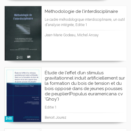
Méthodologie de l'interdisciplinaire
Le cadre méhodologique interdisciplinaire, un outil
d'analyse intégrée, Editie 1
Jean-Marie Godeau, Michel Ansay
Étude de l'effet d’un stimulus
gravitationnel induit artificiellement sur
la formation du bois de tension et du
bois opposé dans de jeunes pousses
de peuplier(Populus euramericana cv
'Ghoy')
Editie 1
Benoit Jourez