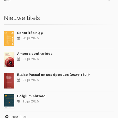
RSS
Nieuwe titels
Sonorités n°49
28-jul-2026
Amours contrariées
27-jul-2026
Blaise Pascal en ses époques (2023-1623)
27-jul-2026
Belgium Abroad
15-jul-2026
meer titels