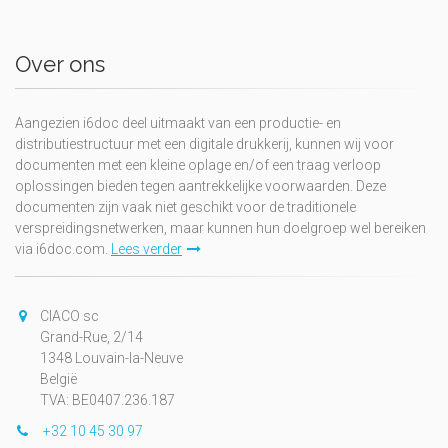
Over ons
Aangezien i6doc deel uitmaakt van een productie- en
distributiestructuur met een digitale drukkerij, kunnen wij voor
documenten met een kleine oplage en/of een traag verloop
oplossingen bieden tegen aantrekkelijke voorwaarden. Deze
documenten zijn vaak niet geschikt voor de traditionele
verspreidingsnetwerken, maar kunnen hun doelgroep wel bereiken
via i6doc.com.
Lees verder
CIACO sc
Grand-Rue, 2/14
1348 Louvain-la-Neuve
België
TVA: BE0407.236.187
+32 10 45 30 97