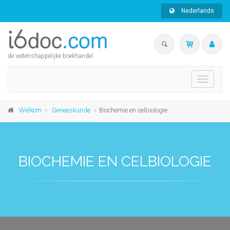
Nederlands
de wetenshappelijke boekhandel
Toggle
navigati
Welkom
Geneeskunde
Biochemie en celbiologie
BIOCHEMIE EN CELBIOLOGIE