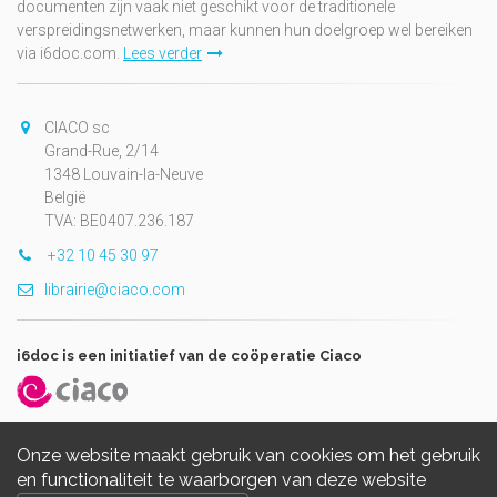
documenten zijn vaak niet geschikt voor de traditionele
verspreidingsnetwerken, maar kunnen hun doelgroep wel bereiken
via i6doc.com.
Lees verder
CIACO sc
Grand-Rue, 2/14
1348 Louvain-la-Neuve
België
TVA: BE0407.236.187
+32 10 45 30 97
librairie@ciaco.com
i6doc is een initiatief van de coöperatie Ciaco
Onze website maakt gebruik van cookies om het gebruik
en functionaliteit te waarborgen van deze website