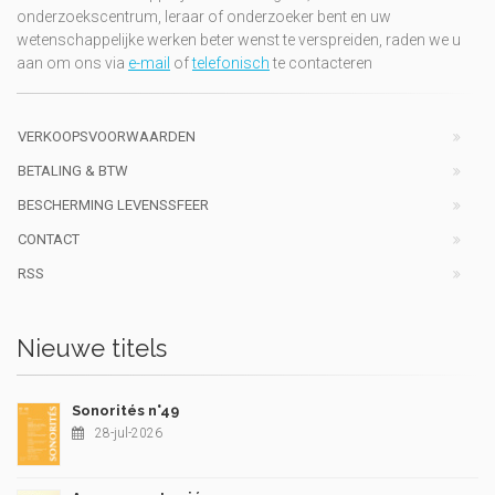
onderzoekscentrum, leraar of onderzoeker bent en uw
wetenschappelijke werken beter wenst te verspreiden, raden we u
aan om ons via
e-mail
of
telefonisch
te contacteren
VERKOOPSVOORWAARDEN
BETALING & BTW
BESCHERMING LEVENSSFEER
CONTACT
RSS
Nieuwe titels
Sonorités n°49
28-jul-2026