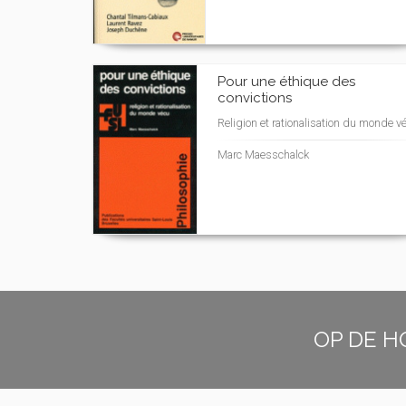
Pour une éthique des
convictions
Religion et rationalisation du monde v
Marc Maesschalck
OP DE H