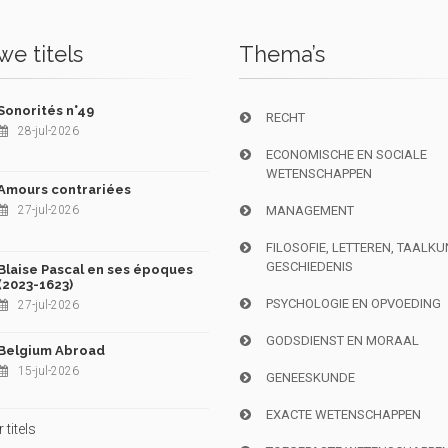
e titels
Thema’s
Sonorités n°49
RECHT
28-jul-2026
ECONOMISCHE EN SOCIALE
WETENSCHAPPEN
Amours contrariées
27-jul-2026
MANAGEMENT
FILOSOFIE, LETTEREN, TAALK
GESCHIEDENIS
Blaise Pascal en ses époques
(2023-1623)
PSYCHOLOGIE EN OPVOEDING
27-jul-2026
GODSDIENST EN MORAAL
Belgium Abroad
15-jul-2026
GENEESKUNDE
EXACTE WETENSCHAPPEN
titels