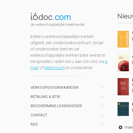
Nieuw
de wetenshappelijke boekhandel
Indien u wetenschappelijke werken
uitgeeft, een onderzoekscentrum, leraar
of onderzoeker bent en uw
wetenschappelijke werken beter wenst te
verspreiden, raden we u aan om ons via
e-
mail
of
telefonisch
te contacteren
VERKOOPSVOORWAARDEN
BETALING & BTW
BESCHERMING LEVENSSFEER
CONTACT
RSS
meer 