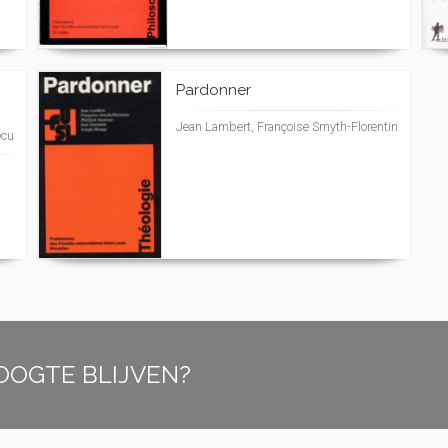
Pardonner
Jean Lambert, Françoise Smyth-Florentin
écu
OOGTE BLIJVEN?