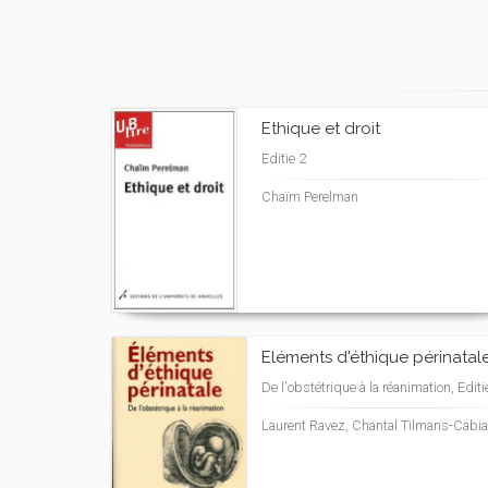
Ethique et droit
Editie 2
Chaïm Perelman
Eléments d'éthique périnatal
De l'obstétrique à la réanimation, Editi
Laurent Ravez, Chantal Tilmans-Cabi