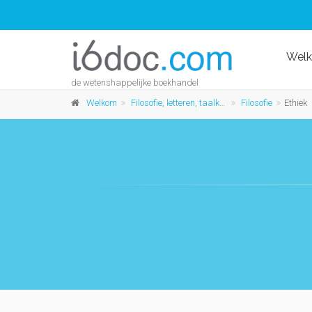
Wel
de wetenshappelijke boekhandel
Welkom
Filosofie, letteren, taalkunde en geschiedenis
Filosofie
Ethiek