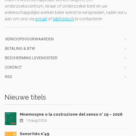
onderzoekscentrum, leraar of onderzoeker bent en uw
wetenschappelijke werken beter wenst te verspreiden, raden we u
aan om ons via
e-mail
of
telefonisch
te contacteren
VERKOOPSVOORWAARDEN
BETALING & BTW
BESCHERMING LEVENSSFEER
CONTACT
RSS
Nieuwe titels
Mnemosyne o la costruzione del senso n° 19 – 2026
10-aug-2026
Sonorités n°49