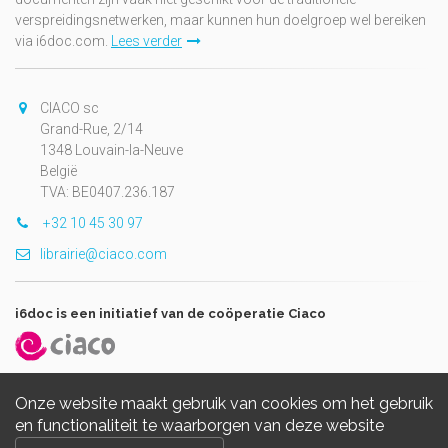
verspreidingsnetwerken, maar kunnen hun doelgroep wel bereiken
via i6doc.com.
Lees verder
CIACO sc
Grand-Rue, 2/14
1348 Louvain-la-Neuve
België
TVA: BE0407.236.187
+32 10 45 30 97
librairie@ciaco.com
i6doc is een initiatief van de coöperatie Ciaco
Onze website maakt gebruik van cookies om het gebruik
en functionaliteit te waarborgen van deze website
Copyright © 2026, i6doc. Powered by
GiantChair
. All Rights