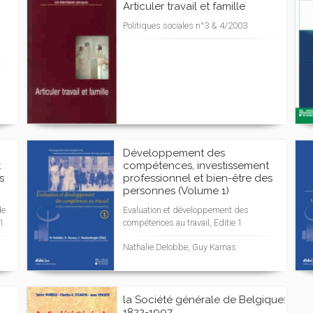
Articuler travail et famille
Politiques sociales n°3 & 4/2003
Développement des
t
compétences, investissement
s
professionnel et bien-être des
personnes (Volume 1)
de
Evaluation et développement des
 1
compétences au travail, Editie 1
Nathalie Delobbe, Guy Karnas
la Société générale de Belgique:
1822-1997