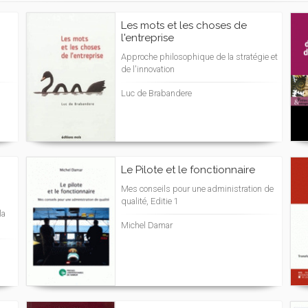
Les mots et les choses de
l'entreprise
Approche philosophique de la stratégie et
de l'innovation
Luc de Brabandere
Le Pilote et le fonctionnaire
Mes conseils pour une administration de
qualité, Editie 1
la
Michel Damar