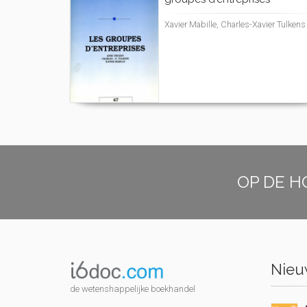
Xavier Mabille, Charles-Xavier Tulkens
OP DE H
Nieuw
de wetenshappelijke boekhandel