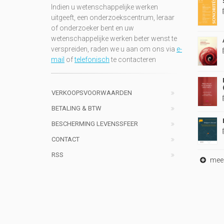
Indien u wetenschappelijke werken
uitgeeft, een onderzoekscentrum, leraar
of onderzoeker bent en uw
wetenschappelijke werken beter wenst te
verspreiden, raden we u aan om ons via
e-
mail
of
telefonisch
te contacteren
VERKOOPSVOORWAARDEN
BETALING & BTW
BESCHERMING LEVENSSFEER
CONTACT
RSS
meer 