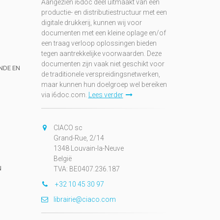
Aangezien i6doc deel uitmaakt van een
productie- en distributiestructuur met een
digitale drukkerij, kunnen wij voor
documenten met een kleine oplage en/of
een traag verloop oplossingen bieden
tegen aantrekkelijke voorwaarden. Deze
documenten zijn vaak niet geschikt voor
UNDE EN
de traditionele verspreidingsnetwerken,
maar kunnen hun doelgroep wel bereiken
via i6doc.com.
Lees verder
CIACO sc
Grand-Rue, 2/14
1348 Louvain-la-Neuve
België
N
TVA: BE0407.236.187
+32 10 45 30 97
librairie@ciaco.com