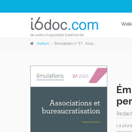
Wel
de wetenshappelijke boekhandel
Welkom
Émulations n° 37 : Associations et bureaucratisation : perspectives africaines
Ému
per
Redact
La plur