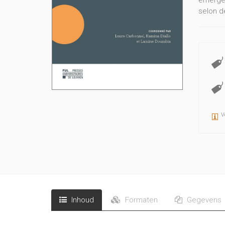
émerger
selon de
V
Inhoud
Formaten
Gegevens