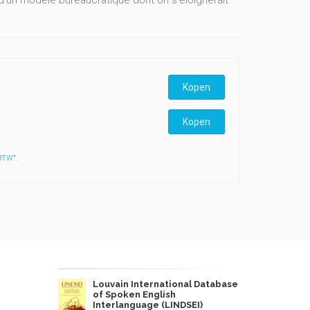
'un modèle bureaucratique dont on s'éloignerait
Kopen
Kopen
 BTW
".
Louvain International Database
of Spoken English
Interlanguage (LINDSEI)