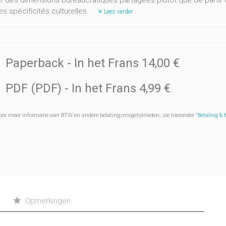
 des dimensions bureaucratiques partagées plutôt que de partir d
s spécificités culturelles.
Lees verder
Paperback
- In het Frans
14,00 €
PDF (PDF)
- In het Frans
4,99 €
oor meer informatie over BTW en andere belatingsmogelijkheden, zie hieronder "
Betaling &
Opmerkingen