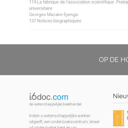
119 La fabrique de l’association scientifique. Prat
universitaire
Georges Macaire Eyenga
137 Notices biographiques
OP DE H
Nieuw
de wetenshappelijke boekhandel
Indien u wetenschappelijke werken
uitgeeft, een onderzoekscentrum, leraar
of onderzoeker bent en uw