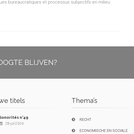
iques bureaucratiques et processus subjectifs en milieu
OOGTE BLIJVEN?
e titels
Thema’s
Sonorités n°49
RECHT
28-jul-2026
ECONOMISCHE EN SOCIALE