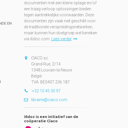
documenten met een kleine oplage en/of
een traag verloop oplossingen bieden
tegen aantrekkelijke voorwaarden. Deze
documenten zijn vaak niet geschikt voor
UNDE EN
de traditionele verspreidingsnetwerken,
maar kunnen hun doelgroep wel bereiken
via i6doc.com.
Lees verder
CIACO sc
Grand-Rue, 2/14
1348 Louvain-la-Neuve
België
N
TVA: BE0407.236.187
+32 10 45 30 97
librairie@ciaco.com
i6doc is een initiatief van de
coöperatie Ciaco