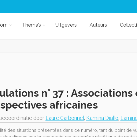
kom
Thema’s
Uitgevers
Auteurs
Collect
lations n° 37 : Associations 
spectives africaines
iecoördinatie door
Laure Carbonnel
,
Kamina Diallo
,
Lamin
alité des situations présentées dans ce numéro, tant du point de v