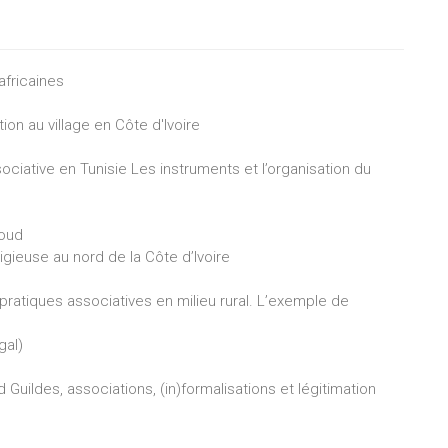
africaines
ion au village en Côte d'Ivoire
ciative en Tunisie Les instruments et l’organisation du
loud
ligieuse au nord de la Côte d’Ivoire
ratiques associatives en milieu rural. L’exemple de
al)
Guildes, associations, (in)formalisations et légitimation