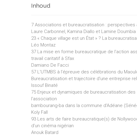
Inhoud
7 Associations et bureaucratisation : perspectives 
Laure Carbonnel, Kamina Diallo et Lamine Doumbia
23 « Chaque village est un État » ? La bureaucratisat
Léo Montaz
37 La mise en forme bureaucratique de l’action asso
travail caritatif à Sfax
Damiano De Facci
57 L’UTMBS à l’épreuve des célébrations du Maou
Bureaucratisation et trajectoire d’une entreprise re
Issouf Binaté
75 Enjeux et dynamiques de bureaucratisation des p
l’association
bambourang-ba dans la commune d’Adéane (Sénég
Koly Fall
93 Les arts de faire bureaucratique(s) de Nollywood 
d’un cinéma nigérian
Anouk Batard