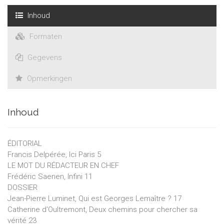
Inhoud
Formaten
Gegevens
Opmerkingen
Inhoud
ÉDITORIAL
Francis Delpérée, Ici Paris 5
LE MOT DU RÉDACTEUR EN CHEF
Frédéric Saenen, Infini 11
DOSSIER
Jean-Pierre Luminet, Qui est Georges Lemaître ? 17
Catherine d'Oultremont, Deux chemins pour chercher sa
vérité 23