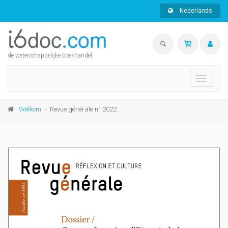
Nederlands
de wetenshappelijke boekhandel
Toggle
navigati
Welkom
Revue générale n° 2022/3