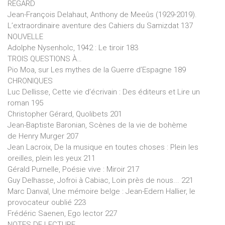
REGARD
Jean-François Delahaut, Anthony de Meeûs (1929-2019).
L’extraordinaire aventure des Cahiers du Samizdat 137
NOUVELLE
Adolphe Nysenholc, 1942 : Le tiroir 183
TROIS QUESTIONS À…
Pio Moa, sur Les mythes de la Guerre d’Espagne 189
CHRONIQUES
Luc Dellisse, Cette vie d’écrivain : Des éditeurs et Lire un
roman 195
Christopher Gérard, Quolibets 201
Jean-Baptiste Baronian, Scènes de la vie de bohème
de Henry Murger 207
Jean Lacroix, De la musique en toutes choses : Plein les
oreilles, plein les yeux 211
Gérald Purnelle, Poésie vive : Miroir 217
Guy Delhasse, Jofroi à Cabiac, Loin près de nous... 221
Marc Danval, Une mémoire belge : Jean-Edern Hallier, le
provocateur oublié 223
Frédéric Saenen, Ego lector 227
NOTES DE LECTURE