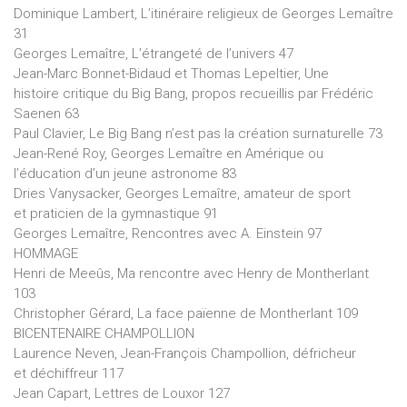
Dominique Lambert, L’itinéraire religieux de Georges Lemaître
31
Georges Lemaître, L’étrangeté de l’univers 47
Jean-Marc Bonnet-Bidaud et Thomas Lepeltier, Une
histoire critique du Big Bang, propos recueillis par Frédéric
Saenen 63
Paul Clavier, Le Big Bang n’est pas la création surnaturelle 73
Jean-René Roy, Georges Lemaître en Amérique ou
l’éducation d’un jeune astronome 83
Dries Vanysacker, Georges Lemaître, amateur de sport
et praticien de la gymnastique 91
Georges Lemaître, Rencontres avec A. Einstein 97
HOMMAGE
Henri de Meeûs, Ma rencontre avec Henry de Montherlant
103
Christopher Gérard, La face païenne de Montherlant 109
BICENTENAIRE CHAMPOLLION
Laurence Neven, Jean-François Champollion, défricheur
et déchiffreur 117
Jean Capart, Lettres de Louxor 127