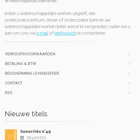
de wetenshappelijke boekhandel
Indien u wetenschappelijke werken uitgeeft, een
onderzoekscentrum, leraar of onderzoeker bent en uw
wetenschappelijke werken beter wenst te verspreiden, raden we u
aan om ons via
e-mail
of
telefonisch
te contacteren
VERKOOPSVOORWAARDEN
BETALING & BTW
BESCHERMING LEVENSSFEER
CONTACT
RSS
Nieuwe titels
Sonorités n°49
28-jul-2026