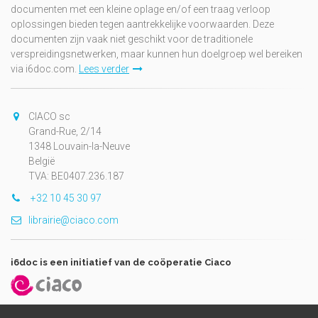
documenten met een kleine oplage en/of een traag verloop
oplossingen bieden tegen aantrekkelijke voorwaarden. Deze
documenten zijn vaak niet geschikt voor de traditionele
verspreidingsnetwerken, maar kunnen hun doelgroep wel bereiken
via i6doc.com.
Lees verder
CIACO sc
Grand-Rue, 2/14
1348 Louvain-la-Neuve
België
TVA: BE0407.236.187
+32 10 45 30 97
librairie@ciaco.com
i6doc is een initiatief van de coöperatie Ciaco