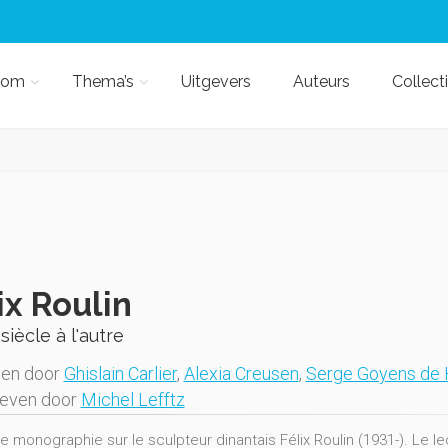
kom
Thema’s
Uitgevers
Auteurs
Collect
ix Roulin
n siècle à l'autre
gen door
Ghislain Carlier
,
Alexia Creusen
,
Serge Goyens de
geven door
Michel Lefftz
e monographie sur le sculpteur dinantais Félix Roulin (1931-). Le l