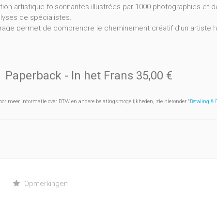
tion artistique foisonnantes illustrées par 1000 photographies et 
lyses de spécialistes.
rage permet de comprendre le cheminement créatif d’un artiste h
s grands mouvements artistiques, depuis la seconde moitié du XXe 
ion.
Paperback
- In het Frans
35,00 €
oor meer informatie over BTW en andere belatingsmogelijkheden, zie hieronder "
Betaling &
Opmerkingen