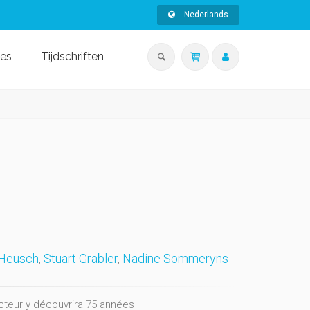
Nederlands
ies
Tijdschriften
 Heusch
,
Stuart Grabler
,
Nadine Sommeryns
ecteur y découvrira 75 années