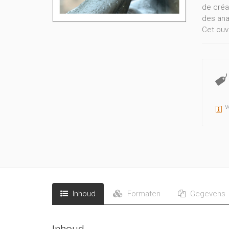
de créa
des ana
Cet ouv
les plu
réalisat
V
Inhoud
Formaten
Gegevens
Inhoud