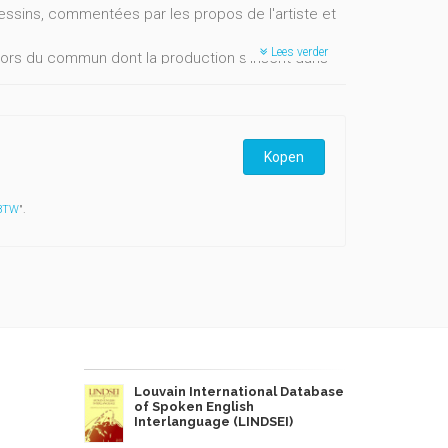
dessins, commentées par les propos de l'artiste et
Lees verder
ors du commun dont la production s’inscrit dans
siècle, jusqu’à ses derniers projets en cours de
Kopen
 BTW
".
Louvain International Database
of Spoken English
Interlanguage (LINDSEI)