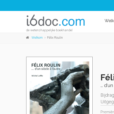
Wel
de wetenshappelijke boekhandel
Welkom
Félix Roulin
Fél
... d'u
Bijdra
Uitge
Premièr