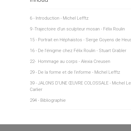
6 - Introduction - Michel Lefftz
9 -Trajectoire d'un sculpteur mosan - Félix Roulin
15 - Portrait en Héphaïstos - Serge Goyens de Heu
16 - De l’énigme chez Félix Roulin - Stuart Grabler
22- Hommage au corps - Alexia Creusen
29 - De la forme et de l’informe - Michel Lefftz
39 - JALONS D’UNE ŒUVRE COLOSSALE - Michel Lefft
Carlier
294 - Bibliographie