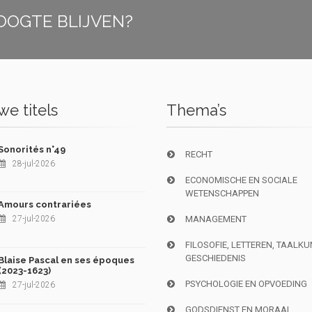
OOGTE BLIJVEN?
e titels
Thema’s
Sonorités n°49
RECHT
28-jul-2026
ECONOMISCHE EN SOCIALE
WETENSCHAPPEN
Amours contrariées
27-jul-2026
MANAGEMENT
FILOSOFIE, LETTEREN, TAALK
GESCHIEDENIS
Blaise Pascal en ses époques
(2023-1623)
PSYCHOLOGIE EN OPVOEDING
27-jul-2026
GODSDIENST EN MORAAL