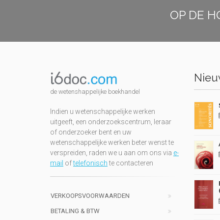
OP DE H
Nieuw
de wetenshappelijke boekhandel
Indien u wetenschappelijke werken
uitgeeft, een onderzoekscentrum, leraar
of onderzoeker bent en uw
wetenschappelijke werken beter wenst te
verspreiden, raden we u aan om ons via
e-
mail
of
telefonisch
te contacteren
VERKOOPSVOORWAARDEN
BETALING & BTW